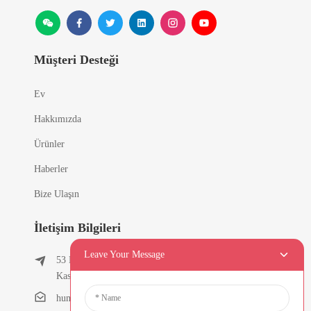
Müşteri Desteği
Ev
Hakkımızda
Ürünler
Haberler
Bize Ulaşın
İletişim Bilgileri
Leave Your Message
53 Doğu Chunfeng Yolu, Tielukeng Köyü, Qishi
Kasabası, Dongguan, Guangdong, Çin
humanlu@foxmail.com