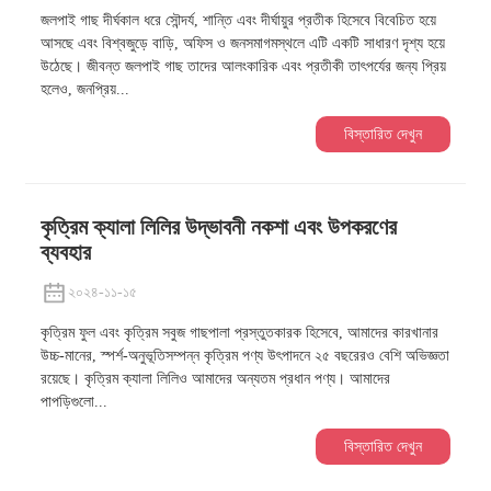
জলপাই গাছ দীর্ঘকাল ধরে সৌন্দর্য, শান্তি এবং দীর্ঘায়ুর প্রতীক হিসেবে বিবেচিত হয়ে
আসছে এবং বিশ্বজুড়ে বাড়ি, অফিস ও জনসমাগমস্থলে এটি একটি সাধারণ দৃশ্য হয়ে
উঠেছে। জীবন্ত জলপাই গাছ তাদের আলংকারিক এবং প্রতীকী তাৎপর্যের জন্য প্রিয়
হলেও, জনপ্রিয়...
বিস্তারিত দেখুন
কৃত্রিম ক্যালা লিলির উদ্ভাবনী নকশা এবং উপকরণের
ব্যবহার
২০২৪-১১-১৫
কৃত্রিম ফুল এবং কৃত্রিম সবুজ গাছপালা প্রস্তুতকারক হিসেবে, আমাদের কারখানার
উচ্চ-মানের, স্পর্শ-অনুভূতিসম্পন্ন কৃত্রিম পণ্য উৎপাদনে ২৫ বছরেরও বেশি অভিজ্ঞতা
রয়েছে। কৃত্রিম ক্যালা লিলিও আমাদের অন্যতম প্রধান পণ্য। আমাদের
পাপড়িগুলো...
বিস্তারিত দেখুন