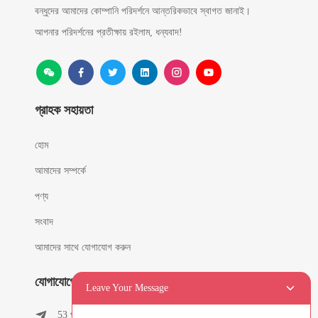
বন্ধুদের আমাদের কোম্পানি পরিদর্শনে আন্তরিকভাবে স্বাগত জানাই।
আপনার পরিদর্শনের প্রতীক্ষায় রইলাম, ধন্যবাদ!
গ্রাহক সহায়তা
হোম
আমাদের সম্পর্কে
পণ্য
সংবাদ
আমাদের সাথে যোগাযোগ করুন
যোগাযোগের তথ্য
Leave Your Message
53 পূর্ব চুনফেং রোড, তিলুকেং গ্রাম, কিশি টাউন, ডংগুয়ান, গুয়াংডং,