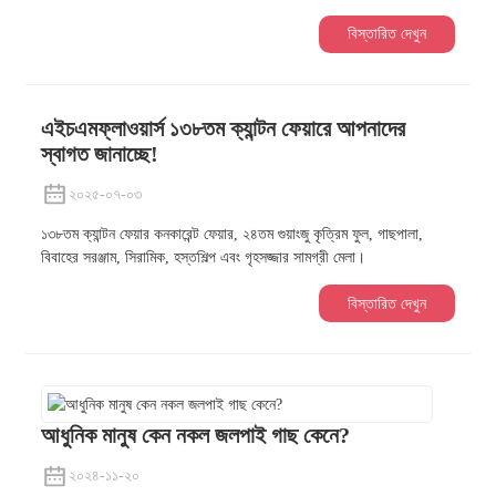
বিস্তারিত দেখুন
এইচএমফ্লাওয়ার্স ১৩৮তম ক্যান্টন ফেয়ারে আপনাদের
স্বাগত জানাচ্ছে!
২০২৫-০৭-০৩
১৩৮তম ক্যান্টন ফেয়ার কনকারেন্ট ফেয়ার, ২৪তম গুয়াংজু কৃত্রিম ফুল, গাছপালা,
বিবাহের সরঞ্জাম, সিরামিক, হস্তশিল্প এবং গৃহসজ্জার সামগ্রী মেলা।
বিস্তারিত দেখুন
আধুনিক মানুষ কেন নকল জলপাই গাছ কেনে?
২০২৪-১১-২০