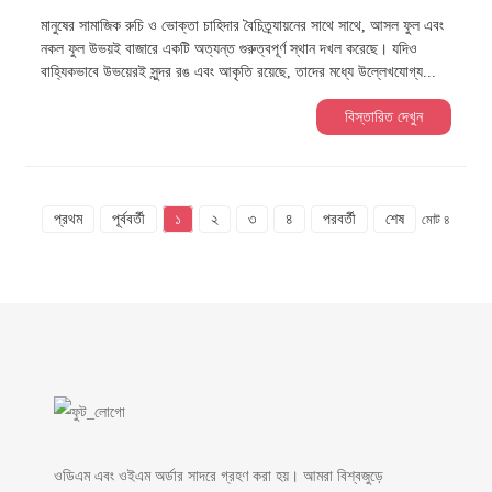
মানুষের সামাজিক রুচি ও ভোক্তা চাহিদার বৈচিত্র্যায়নের সাথে সাথে, আসল ফুল এবং
নকল ফুল উভয়ই বাজারে একটি অত্যন্ত গুরুত্বপূর্ণ স্থান দখল করেছে। যদিও
বাহ্যিকভাবে উভয়েরই সুন্দর রঙ এবং আকৃতি রয়েছে, তাদের মধ্যে উল্লেখযোগ্য...
বিস্তারিত দেখুন
প্রথম
পূর্ববর্তী
১
২
৩
৪
পরবর্তী
শেষ
মোট ৪
ওডিএম এবং ওইএম অর্ডার সাদরে গ্রহণ করা হয়। আমরা বিশ্বজুড়ে