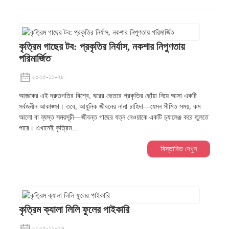
কৃত্রিম গাছের টব: প্রকৃতির নির্যাস, নকশার নিপুণতায়
পরিমার্জিত
২০২৫-১১-২৮
আজকের এই দ্রুতগতির বিশ্বে, ঘরের ভেতরে প্রকৃতির ছোঁয়া নিয়ে আসা একটি
সর্বজনীন আকাঙ্ক্ষা। তবে, আধুনিক জীবনের নানা চাহিদা—যেমন সীমিত সময়, কম
আলো বা ব্যস্ত সময়সূচী—জীবন্ত গাছের যত্ন নেওয়াকে একটি চ্যালেঞ্জ করে তুলতে
পারে। এখানেই কৃত্রিম...
বিস্তারিত দেখুন
কৃত্রিম ক্যালা লিলি ফুলের পাইকারি
২০২৫-১১-২৭