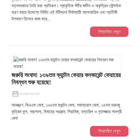
যত্নসহকারে তৈরি করা প্রতিরূপ। প্রাকৃতিক শুঁটির জটিল ও অকৃত্রিম সৌন্দর্যকে
ধারণ করার উদ্দেশ্যে নির্মিত এই শুঁটিগুলো দীর্ঘস্থায়ী আলংকারিক এবং প্রতীকী
উপকরণ হিসেবে কাজ করে...
বিস্তারিত দেখুন
জরুরি সংবাদ! ১৩৯তম ক্যান্টন ফেয়ার কনকারেন্ট ফেয়ারের
নিবন্ধন শুরু হয়েছে!
২০২৬-০১-২৭
আমন্ত্রণ: সিএএফ মেলা, ১৩৯তম ক্যান্টন মেলা, সমান্তরাল মেলা, ২৫তম গুয়াংজু
কৃত্রিম ফুল, গাছপালা, বিবাহের সরঞ্জাম, সিরামিক, হস্তশিল্প ও গৃহসজ্জার সামগ্রী
মেলা
বিস্তারিত দেখুন