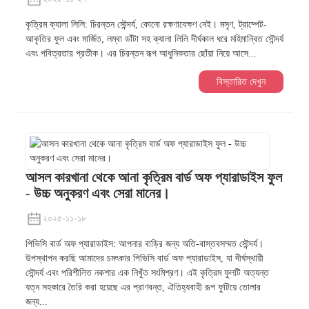
কৃত্রিম ক্যালা লিলি: চিরন্তন সৌন্দর্য, কোনো রক্ষণাবেক্ষণ নেই। মসৃণ, ট্রাম্পেট-
আকৃতির ফুল এবং মার্জিত, লম্বা ডাঁটা সহ ক্যালা লিলি দীর্ঘকাল ধরে মহিমান্বিত সৌন্দর্য
এবং পবিত্রতার প্রতীক। এর চিরন্তন রূপ আধুনিকতার ছোঁয়া নিয়ে আসে...
বিস্তারিত দেখুন
আসল কারখানা থেকে আনা কৃত্রিম বার্ড অফ প্যারাডাইস ফুল
- উচ্চ অনুকরণ এবং সেরা মানের।
২০২৫-১১-১৮
পিভিসি বার্ড অফ প্যারাডাইস: আপনার বাড়ির জন্য অতি-বাস্তবসম্মত সৌন্দর্য।
উপস্থাপন করছি আমাদের চমৎকার পিভিসি বার্ড অফ প্যারাডাইস, যা দীর্ঘস্থায়ী
সৌন্দর্য এবং পরিশীলিত নকশার এক নিখুঁত সংমিশ্রণ। এই কৃত্রিম ফুলটি অত্যন্ত
যত্ন সহকারে তৈরি করা হয়েছে এর প্রাণবন্ত, ঐতিহ্যবাহী রূপ ফুটিয়ে তোলার
জন্য...