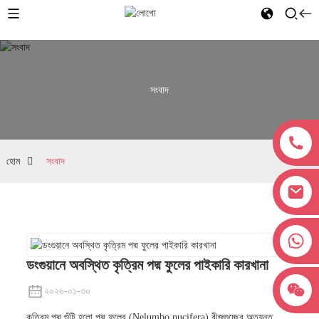
সংবাদ
হোম
সংবাদ
+৮৬১৮০৩৮৩৮১৬২৭
ডংগুয়ানে অবস্থিত কৃত্রিম পদ্ম ফুলের পাইকারি কারখানা
২০২৬-০১-৩০
কৃত্রিম পদ্ম শুঁটি হলো পদ্ম ফুলের (Nelumbo nucifera) বীজগুচ্ছের অত্যন্ত