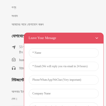
পণ্য
সংবাদ
আমাদের সাথে যোগাযোগ করুন
যোগাযোগের তথ্য
Leave Your Message
53 পূর্ব চুনফেং রোড, তিলুকেং গ্রাম, কিশি টাউন, ডংগুয়ান, গুয়াংডং,
চীন
humanlu@foxmail.com
হিউম্যানলু: +৮৬-১৫৮১৮২৮৮৪৬১
নিউজলেটার
আপনার ইমেল দিন এবং আমরা আপনাকে সর্বশেষ তথ্য ও পরিকল্পনা পাঠিয়ে
দেব।