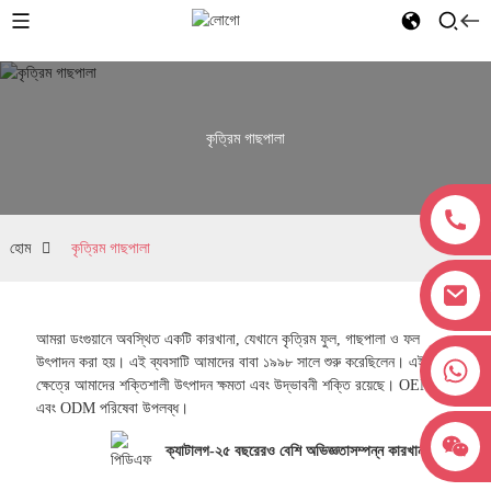
কৃত্রিম গাছপালা
হোম
কৃত্রিম গাছপালা
আমরা ডংগুয়ানে অবস্থিত একটি কারখানা, যেখানে কৃত্রিম ফুল, গাছপালা ও ফল
উৎপাদন করা হয়। এই ব্যবসাটি আমাদের বাবা ১৯৯৮ সালে শুরু করেছিলেন। এই
+৮৬১৮০৩৮৩৮১৬২৭
ক্ষেত্রে আমাদের শক্তিশালী উৎপাদন ক্ষমতা এবং উদ্ভাবনী শক্তি রয়েছে। OEM
এবং ODM পরিষেবা উপলব্ধ।
ক্যাটালগ-২৫ বছরেরও বেশি অভিজ্ঞতাসম্পন্ন কারখানা