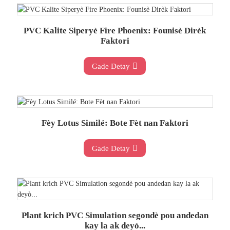
PVC Kalite Siperyè Fire Phoenix: Founisè Dirèk
Faktori
Gade Detay
Fèy Lotus Similé: Bote Fèt nan Faktori
Gade Detay
Plant krich PVC Simulation segondè pou andedan
kay la ak deyò...