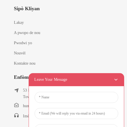
Sipò Kliyan
Lakay
A pwopo de nou
Pwodwi yo
Nouvèl
Kontakte nou
Enfòmasyon Pou Kontakte
Leave Your Message
53 East Chunfeng Road, Tielukeng Village, Qishi
Town, Dongguan, Guangdong, Lachin
humanlu@foxmail.com
Imèn: +86-15818288461