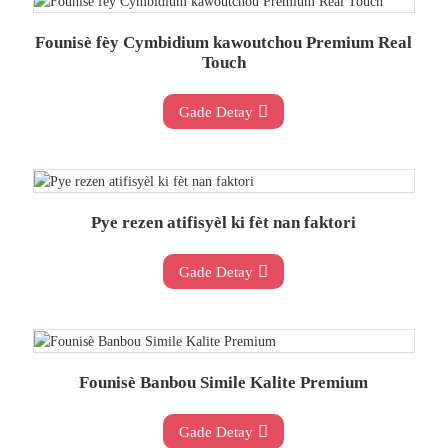
Founisè fèy Cymbidium kawoutchou Premium Real
Touch
Gade Detay
Pye rezen atifisyèl ki fèt nan faktori
Gade Detay
Founisè Banbou Simile Kalite Premium
Gade Detay