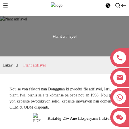
Plant atifisyèl
Lakay
Plant atifisyèl
Nou se yon faktori nan Dongguan ki pwodui flè atifisyèl, lari,
plant, fwi, biznis sa a te kòmanse pa papa nou an 1998. Nou gen
+8618038381627
yon kapasite pwodiksyon solid, kapasite inovasyon nan domèn sa a.
OEM & ODM disponib.
Katalòg-25+ Ane Eksperyans Faktori