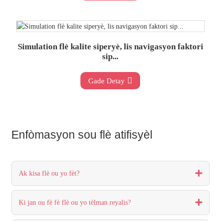
Simulation flè kalite siperyè, lis navigasyon faktori
sip...
Gade Detay
Enfòmasyon sou flè atifisyèl
Ak kisa flè ou yo fèt?
Ki jan ou fè fè flè ou yo tèlman reyalis?