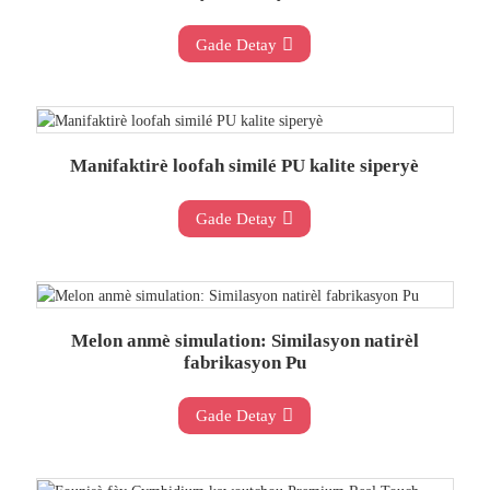
Gade Detay
Manifaktirè loofah similé PU kalite siperyè
Gade Detay
Melon anmè simulation: Similasyon natirèl
fabrikasyon Pu
Gade Detay