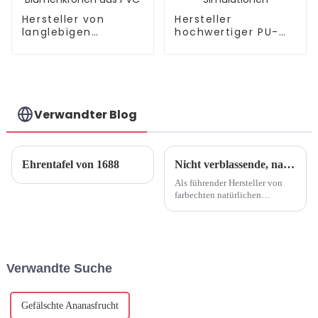
Hersteller von
Hersteller
langlebigen
hochwertiger PU-
künstlichen
Luffa-Simulationen
Blumenkronen aus
PVC
Verwandter Blog
Ehrentafel von 1688
Nicht verblassende, natürliche Simulation von Anthurium: Hochwertige Herstellung
Als führender Hersteller von
farbechten natürlichen
künstlichen Anthurien sind wir
bestrebt, in der
Kunstblumenbranche höchste
Qualität und Innovation zu
bieten. Wir sind bestrebt, ... zu
Verwandte Suche
produzieren.
Gefälschte Ananasfrucht