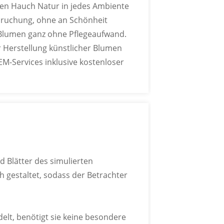
en Hauch Natur in jedes Ambiente
iedene Blumensträuße individuell
spruchung, ohne an Schönheit
r Blumen ganz ohne Pflegeaufwand.
er Herstellung künstlicher Blumen
M-Services inklusive kostenloser
N INDIVIDUELL
R
er Pantone-Farbkarte an.
 Blätter des simulierten
ch gestaltet, sodass der Betrachter
elt, benötigt sie keine besondere
MEN ANPASSBAR