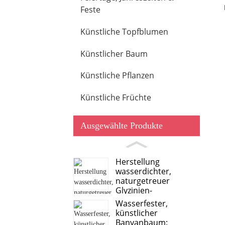
Feste
Künstliche Topfblumen
Künstlicher Baum
Künstliche Pflanzen
Künstliche Früchte
Ausgewählte Produkte
Herstellung
wasserdichter,
naturgetreuer
Glyzinien-
Simulationsbäume
Wasserfester,
künstlicher
Banyanbaum: