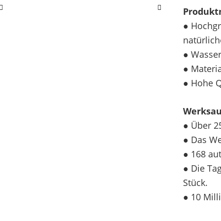
Produkt
● Hochgr
natürlic
● Wasser
● Materia
● Hohe Q
Werksau
● Über 2
● Das We
● 168 au
● Die Ta
Stück.
● 10 Mil