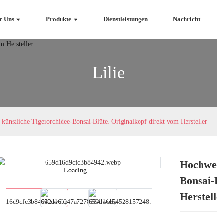
r Uns
Produkte
Dienstleistungen
Nachricht
Lilie
künstliche Tigerorchidee-Bonsai-Blüte, Originalkopf direkt vom Hersteller
Hochwer
Loading...
Loading...
Bonsai-
Herstell