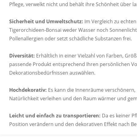
Pflege, verwelkt nicht und behält ihre Schönheit über la
Passen Sie die Farbe Ihres Produkts anhand d
Sicherheit und Umweltschutz:
Im Vergleich zu echten 
Tigerorchideen-Bonsai weder Wasser noch Sonnenlicht
Pollenallergien oder setzt schädliche Substanzen frei.
Diversität:
Erhältlich in einer Vielzahl von Farben, Grö
ANPASSBARES 
passende Produkt entsprechend Ihren persönlichen Vo
Dekorationsbedürfnissen auswählen.
Wir können exklusive Etiketten, Kartonlogos u
Hochdekorativ:
Es kann die Innenräume verschönern, 
Natürlichkeit verleihen und den Raum wärmer und gem
Leicht und einfach zu transportieren:
Da es keiner Pf
Position verändern und den dekorativen Effekt nach Be