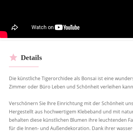
ODM
RoHS-Ze
Be
OEM
Details
Die künstliche Tigerorchidee als Bonsai ist eine wunde
Zimmer oder Büro Leben und Schönheit verleihen kann
Verschönern Sie Ihre Einrichtung mit der Schönheit uns
Hergestellt aus hochwertigem Klebeband und mit naturg
behalten diese künstlichen Blumen ihre leuchtenden Fa
ANPASSBARE BESTSEL
für die Innen- und Außendekoration. Dank ihrer wasse