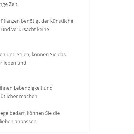
nge Zeit.
er Pantone-Farbkarte an.
Pflanzen benötigt der künstliche
 und verursacht keine
ßen und Stilen, können Sie das
LOGO
rlieben und
sw. individuell gestalten.
ihnen Lebendigkeit und
ütlicher machen.
lege bedarf, können Sie die
lieben anpassen.