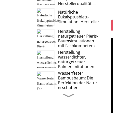
Herstellerqualität ...
Natürliche
Eukalyptusblatt-
Simulation: Hersteller
Herstellung
naturgetreuer Pieris-
Baumsimulationen
mit Fachkompetenz
Herstellung
wasserdichter,
naturgetreuer
Palmenimitationen
Wasserfester
Bambusbaum: Die
Perfektion der Natur
erschaffen
Süßkartoffelblätter,
Anthurienblätter –
führender Hersteller
von...