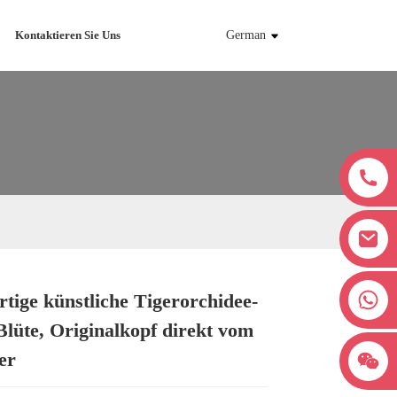
Kontaktieren Sie Uns
German
+8618038381627
tige künstliche Tigerorchidee-
Loading...
Loading...
Loading...
Loading...
Blüte, Originalkopf direkt vom
er