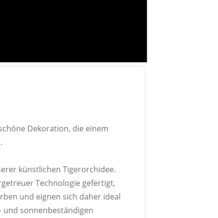
rtifizierung
standen
BSCI-Zertifizierung
Bestanden
rschöne Dekoration, die einem
.
erer künstlichen Tigerorchidee.
etreuer Technologie gefertigt,
rben und eignen sich daher ideal
LER-MODELLE
r- und sonnenbeständigen