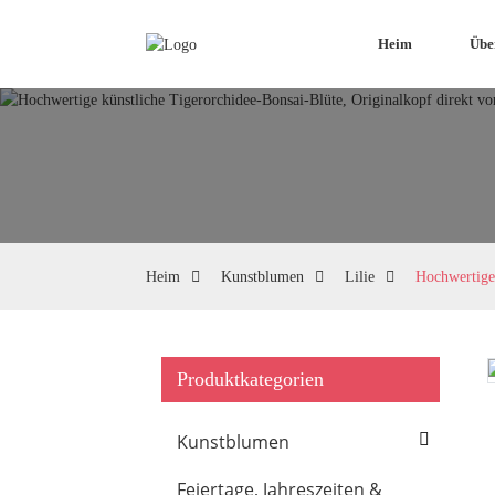
Heim
Übe
Heim
Kunstblumen
Lilie
Hochwertige 
Produktkategorien
Loading...
Loading...
Kunstblumen
Feiertage, Jahreszeiten &