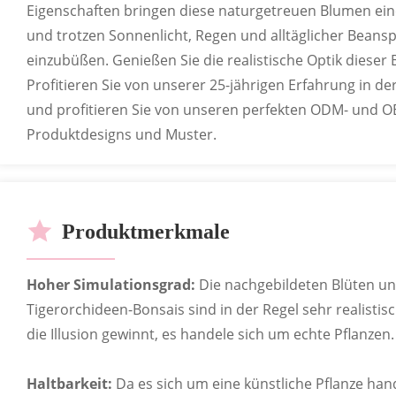
Eigenschaften bringen diese naturgetreuen Blumen ein
Zahlreiche Geschäfte bieten die Möglichkeit, versch
und trotzen Sonnenlicht, Regen und alltäglicher Bean
zusammenzustellen.
einzubüßen. Genießen Sie die realistische Optik diese
Profitieren Sie von unserer 25-jährigen Erfahrung in d
und profitieren Sie von unseren perfekten ODM- und OE
Produktdesigns und Muster.
IN VERSCHIEDENEN FARBE
ANPASSBA
Produktmerkmale
Passen Sie die Farbe Ihres Produkts anhand d
Hoher Simulationsgrad:
Die nachgebildeten Blüten und
Tigerorchideen-Bonsais sind in der Regel sehr realistis
die Illusion gewinnt, es handele sich um echte Pflanzen.
Haltbarkeit:
Da es sich um eine künstliche Pflanze hand
IN VERSCHIEDENEN FOR