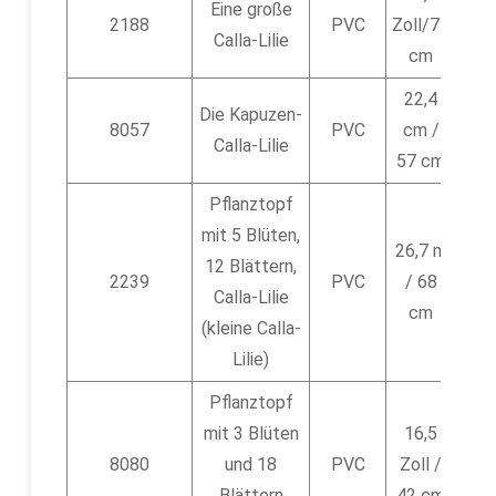
Eine große
24
2188
PVC
Zoll/71
Calla-Lilie
cm
22,4
Die Kapuzen-
8057
PVC
cm /
72
Calla-Lilie
57 cm
Pflanztopf
mit 5 Blüten,
26,7 m
12 Blättern,
2239
PVC
/ 68
4-te
Calla-Lilie
cm
(kleine Calla-
Lilie)
Pflanztopf
mit 3 Blüten
16,5
6
8080
und 18
PVC
Zoll /
Blättern
42 cm