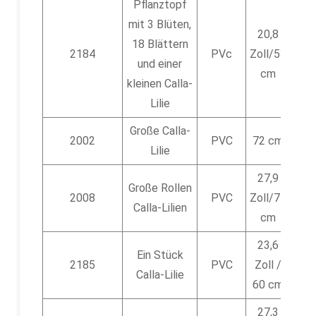
Pflanztopf
mit 3 Blüten,
20,8
18 Blättern
6
2184
PVc
Zoll/53
und einer
cm
kleinen Calla-
Lilie
Große Calla-
24
2002
PVC
72 cm
Lilie
27,9
Große Rollen
24
2008
PVC
Zoll/71
Calla-Lilien
cm
23,6
Ein Stück
36
2185
PVC
Zoll /
Calla-Lilie
60 cm
27,3