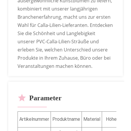
außergewöhnliche Kunstblumen zu liefern,
kombiniert mit unserer langjährigen
Branchenerfahrung, macht uns zur ersten
Wahl für Calla-Lilien-Lieferanten. Entdecken
ANPASSBARES LOGO
Sie die Schönheit und Langlebigkeit
Wir können exklusive Etiketten, Kartonlogos usw.
unserer PVC-Calla-Lilien-Sträuße und
individuell gestalten.
erleben Sie, welchen Unterschied unsere
Produkte in Ihrem Zuhause, Büro oder bei
Veranstaltungen machen können.
Parameter
Artikelnummer
Produktname
Material
Höhe
Ver