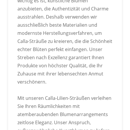
wichtig es ist, künstliche Blumen
IN VERSCHIEDENEN FARBEN
anzubieten, die Authentizität und Charme
INDIVIDUELL ANPASSBAR
ausstrahlen. Deshalb verwenden wir
ausschließlich beste Materialien und
Passen Sie die Farbe Ihres Produkts anhand der
modernste Herstellungsverfahren, um
Pantone-Farbkarte an.
Calla-Sträuße zu kreieren, die die Schönheit
echter Blüten perfekt einfangen. Unser
Streben nach Exzellenz garantiert Ihnen
Produkte von höchster Qualität, die Ihr
Zuhause mit ihrer lebensechten Anmut
IN VERSCHIEDENEN FORMEN
verschönern.
ANPASSBAR
Mit unseren Calla-Lilien-Sträußen verleihen
Passen Sie die Farbe Ihres Produkts anhand der
Sie Ihren Räumlichkeiten mit
Pantone-Farbkarte an.
atemberaubenden Blumenarrangements
zeitlose Eleganz. Unser Anspruch,