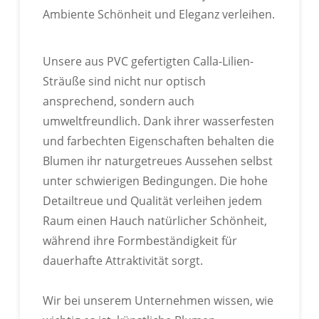
Ambiente Schönheit und Eleganz verleihen.
BSCI-Zertifizierung Bestanden
Unsere aus PVC gefertigten Calla-Lilien-
Sträuße sind nicht nur optisch
ansprechend, sondern auch
umweltfreundlich. Dank ihrer wasserfesten
ANPASSBARE BESTSELLER-
und farbechten Eigenschaften behalten die
MODELLE
Blumen ihr naturgetreues Aussehen selbst
unter schwierigen Bedingungen. Die hohe
Zahlreiche Geschäfte bieten die Möglichkeit,
Detailtreue und Qualität verleihen jedem
verschiedene Blumensträuße individuell
Raum einen Hauch natürlicher Schönheit,
zusammenzustellen.
während ihre Formbeständigkeit für
dauerhafte Attraktivität sorgt.
Wir bei unserem Unternehmen wissen, wie