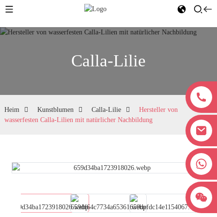
Calla-Lilie
Heim
Kunstblumen
Calla-Lilie
Hersteller von
wasserfesten Calla-Lilien mit natürlicher Nachbildung
+8618038381627