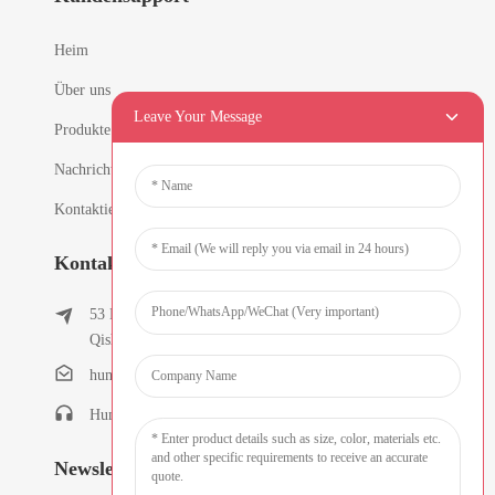
Heim
Über uns
Leave Your Message
Produkte
Nachricht
Kontaktieren Sie uns
Kontaktinformationen
53 East Chunfeng Road, Dorf Tielukeng, Stadt
Qishi, Dongguan, Guangdong, China
humanlu@foxmail.com
Humanlu: +86-15818288461
Newsletter