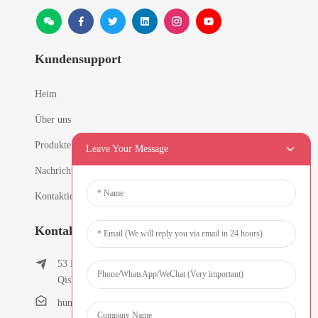
Kundensupport
Heim
Über uns
Produkte
Leave Your Message
Nachricht
Kontaktieren Sie uns
Kontaktinformationen
53 East Chunfeng Road, Dorf Tielukeng, Stadt
Qishi, Dongguan, Guangdong, China
humanlu@foxmail.com