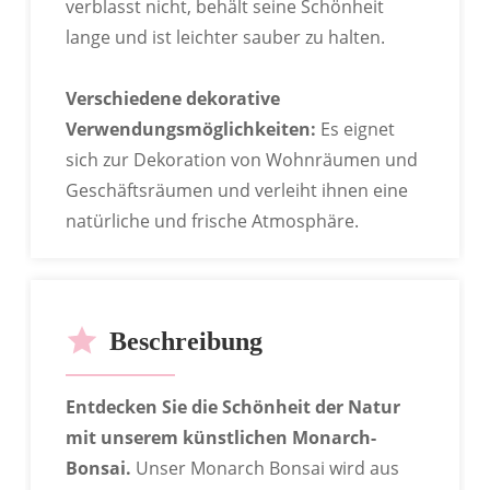
verblasst nicht, behält seine Schönheit
lange und ist leichter sauber zu halten.
Verschiedene dekorative
Verwendungsmöglichkeiten:
Es eignet
ANPASSBARE BESTSELLER-
sich zur Dekoration von Wohnräumen und
MODELLE
Geschäftsräumen und verleiht ihnen eine
Zahlreiche Geschäfte bieten die Möglichkeit,
natürliche und frische Atmosphäre.
verschiedene Blumensträuße individuell
zusammenzustellen.
Beschreibung
Entdecken Sie die Schönheit der Natur
mit unserem künstlichen Monarch-
IN VERSCHIEDENEN FARBEN
Bonsai.
Unser Monarch Bonsai wird aus
INDIVIDUELL ANPASSBAR