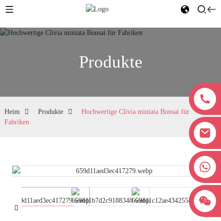
Produkte
Heim
Produkte
Hochwertige Clivia miniata Bonsai für
Fabriken
+8618038381627