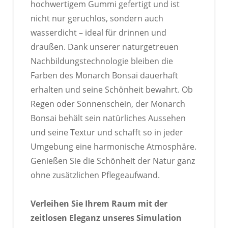
hochwertigem Gummi gefertigt und ist
Passen Sie die Farbe Ihres Produkts anhand der
nicht nur geruchlos, sondern auch
Pantone-Farbkarte an.
wasserdicht – ideal für drinnen und
draußen. Dank unserer naturgetreuen
Nachbildungstechnologie bleiben die
Farben des Monarch Bonsai dauerhaft
erhalten und seine Schönheit bewahrt. Ob
Regen oder Sonnenschein, der Monarch
IN VERSCHIEDENEN FORMEN
Bonsai behält sein natürliches Aussehen
ANPASSBAR
und seine Textur und schafft so in jeder
Passen Sie die Farbe Ihres Produkts anhand der
Umgebung eine harmonische Atmosphäre.
Pantone-Farbkarte an.
Genießen Sie die Schönheit der Natur ganz
ohne zusätzlichen Pflegeaufwand.
Verleihen Sie Ihrem Raum mit der
zeitlosen Eleganz unseres Simulation