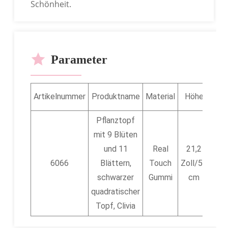
Schönheit.
Parameter
Artikelnummer
Produktname
Material
Höhe
Ver
Pflanztopf
mit 9 Blüten
und 11
Real
21,2
6
6066
Blättern,
Touch
Zoll/54
schwarzer
Gummi
cm
quadratischer
Topf, Clivia