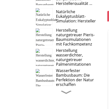
Herstellerqualität ...
Natürliche
Eukalyptusblatt-
Simulation: Hersteller
Herstellung
naturgetreuer Pieris-
Baumsimulationen
mit Fachkompetenz
Herstellung
wasserdichter,
naturgetreuer
Palmenimitationen
Wasserfester
Bambusbaum: Die
Perfektion der Natur
erschaffen
Süßkartoffelblätter,
Anthurienblätter –
führender Hersteller
von...