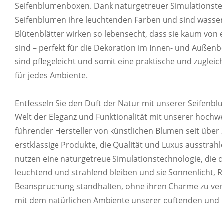
zusammenzustellen.
Seifenblumenboxen. Dank naturgetreuer Simulationste
Seifenblumen ihre leuchtenden Farben und sind wasser
Blütenblätter wirken so lebensecht, dass sie kaum von
sind – perfekt für die Dekoration im Innen- und Auße
sind pflegeleicht und somit eine praktische und zugl
für jedes Ambiente.
IN VERSCHIEDENEN FARBE
ANPASSBA
Entfesseln Sie den Duft der Natur mit unserer Seifenbl
Welt der Eleganz und Funktionalität mit unserer hochw
Passen Sie die Farbe Ihres Produkts anhand d
führender Hersteller von künstlichen Blumen seit über 
erstklassige Produkte, die Qualität und Luxus ausstra
nutzen eine naturgetreue Simulationstechnologie, die d
leuchtend und strahlend bleiben und sie Sonnenlicht, R
Beanspruchung standhalten, ohne ihren Charme zu ver
mit dem natürlichen Ambiente unserer duftenden und 
IN VERSCHIEDENEN FOR