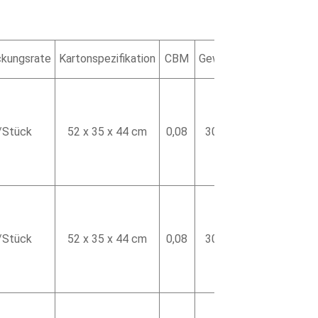
kungsrate
Kartonspezifikation
CBM
Gewicht
/Stück
52 x 35 x 44 cm
0,08
300 g
/Stück
52 x 35 x 44 cm
0,08
300 g