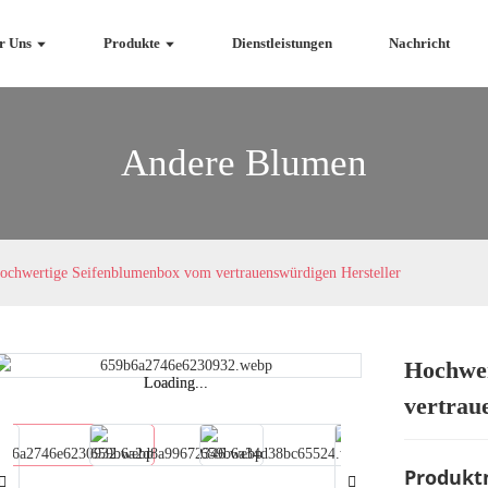
r Uns
Produkte
Dienstleistungen
Nachricht
Andere Blumen
ochwertige Seifenblumenbox vom vertrauenswürdigen Hersteller
Hochwer
Loading...
Loading...
vertrau
Produkt