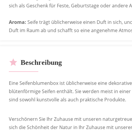
sich als Geschenk für Feste, Geburtstage oder andere A
ODM
RoHS-Ze
Aroma:
Seife trägt üblicherweise einen Duft in sich, u
Be
OEM
Duft im Raum ab und schafft so eine angenehme Atmo
Beschreibung
Eine Seifenblumenbox ist üblicherweise eine dekorative 
blütenförmige Seifen enthält. Sie werden meist in eine
sind sowohl kunstvolle als auch praktische Produkte.
ANPASSBARE BESTSEL
Verschönern Sie Ihr Zuhause mit unseren naturgetreu
Zahlreiche Geschäfte bieten die Möglichkeit, versch
sich die Schönheit der Natur in Ihr Zuhause mit unsere