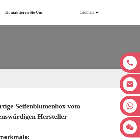
Kontaktieren Sie Uns
German
+8618038381627
tige Seifenblumenbox vom
Loading...
Loading...
Loading...
Loading...
enswürdigen Hersteller
merkmale: