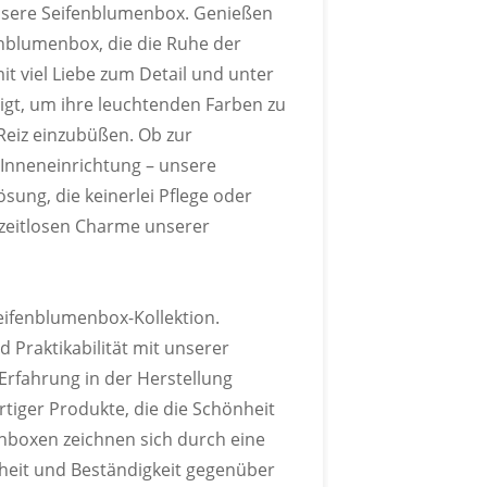
er Pantone-Farbkarte an.
 Unsere Seifenblumenbox. Genießen
enblumenbox, die die Ruhe der
t viel Liebe zum Detail und unter
gt, um ihre leuchtenden Farben zu
eiz einzubüßen. Ob zur
 Inneneinrichtung – unsere
LOGO
sung, die keinerlei Pflege oder
 zeitlosen Charme unserer
sw. individuell gestalten.
eifenblumenbox-Kollektion.
d Praktikabilität mit unserer
Erfahrung in der Herstellung
tiger Produkte, die die Schönheit
nboxen zeichnen sich durch eine
heit und Beständigkeit gegenüber