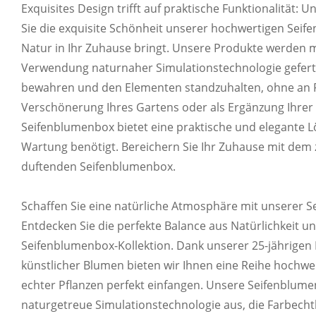
Passen Sie die Farbe Ihres Produkts anhand d
Exquisites Design trifft auf praktische Funktionalität:
Sie die exquisite Schönheit unserer hochwertigen Seif
Natur in Ihr Zuhause bringt. Unsere Produkte werden mi
Verwendung naturnaher Simulationstechnologie geferti
bewahren und den Elementen standzuhalten, ohne an R
Verschönerung Ihres Gartens oder als Ergänzung Ihrer
ANPASSBARES 
Seifenblumenbox bietet eine praktische und elegante Lö
Wartung benötigt. Bereichern Sie Ihr Zuhause mit dem
Wir können exklusive Etiketten, Kartonlogos u
duftenden Seifenblumenbox.
Schaffen Sie eine natürliche Atmosphäre mit unserer S
Entdecken Sie die perfekte Balance aus Natürlichkeit un
Seifenblumenbox-Kollektion. Dank unserer 25-jährigen 
künstlicher Blumen bieten wir Ihnen eine Reihe hochwer
echter Pflanzen perfekt einfangen. Unsere Seifenblume
naturgetreue Simulationstechnologie aus, die Farbecht