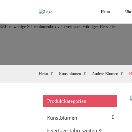
Heim
Übe
Heim
Kunstblumen
Andere Blumen
H
Produktkategorien
Loading...
Loading...
Kunstblumen
Feiertage, Jahreszeiten &