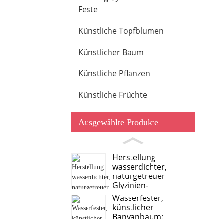
Feste
Künstliche Topfblumen
Künstlicher Baum
Künstliche Pflanzen
Künstliche Früchte
Ausgewählte Produkte
Herstellung
wasserdichter,
naturgetreuer
Glyzinien-
Simulationsbäume
Wasserfester,
künstlicher
Banyanbaum: