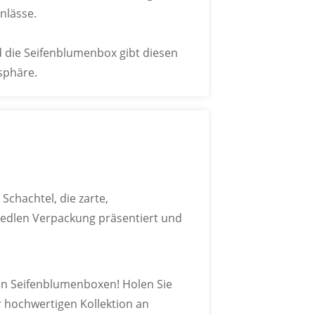
nlässe.
rtifizierung
nd die Seifenblumenbox gibt diesen
standen
BSCI-Zertifizierung
sphäre.
Bestanden
Schachtel, die zarte,
r edlen Verpackung präsentiert und
LER-MODELLE
en Seifenblumenboxen! Holen Sie
iedene Blumensträuße individuell
r hochwertigen Kollektion an