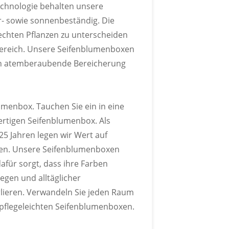
chnologie behalten unsere
- sowie sonnenbeständig. Die
 echten Pflanzen zu unterscheiden
nbereich. Unsere Seifenblumenboxen
eich atemberaubende Bereicherung
N INDIVIDUELL
R
umenbox. Tauchen Sie ein in eine
ertigen Seifenblumenbox. Als
er Pantone-Farbkarte an.
25 Jahren legen wir Wert auf
hlen. Unsere Seifenblumenboxen
afür sorgt, dass ihre Farben
egen und alltäglicher
lieren. Verwandeln Sie jeden Raum
pflegeleichten Seifenblumenboxen.
MEN ANPASSBAR