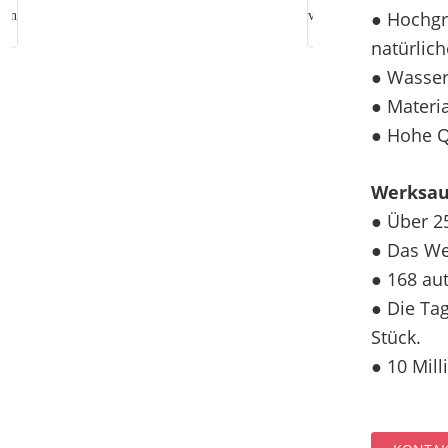
● Hochgr
natürlic
● Wasser
● Materia
● Hohe Q
Werksau
● Über 2
● Das We
● 168 au
● Die Ta
Stück.
● 10 Mil