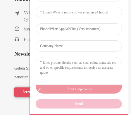
53 East Chunfeng Road, Dorf Tielukeng, Stadt
Qishi, Dongguan, Guangdong, China
humanlu@foxmail.com
Humanlu: +86-15818288461
Newsletter
Geben Sie Ihre E-Mail-Adresse ein und wir senden Ihnen die
neuesten Informationen zu den Tarifen.
AI Helps Write
Jetzt Anfragen
Send
Copyright © 2026 Dongguan Hmflowers Industrial Company
Limited. Alle Rechte vorbehalten. -
Sitemap
-
Resource