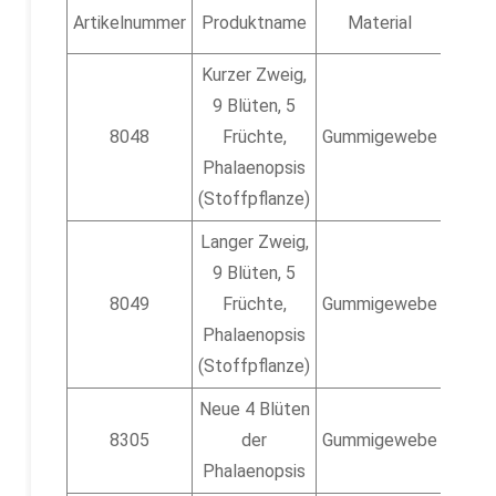
Artikelnummer
Produktname
Material
Höh
Kurzer Zweig,
16,7
9 Blüten, 5
Zoll 
8048
Früchte,
Gummigewebe
42,5
Phalaenopsis
cm
(Stoffpflanze)
Langer Zweig,
9 Blüten, 5
18,1
8049
Früchte,
Gummigewebe
Zoll 
Phalaenopsis
46 c
(Stoffpflanze)
Neue 4 Blüten
20
8305
der
Gummigewebe
Zoll/
Phalaenopsis
cm