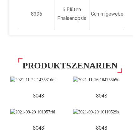
35,8
6 Blüten
8396
Gummigewebe
Zoll 
Phalaenopsis
91 c
PRODUKTSZENARIEN
8048
8048
8048
8048