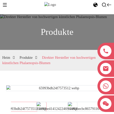
Produkte
Heim
Produkte
Direkter Hersteller von hochwertigen
künstlichen Phalaenopsis-Blumen
+8618038381627