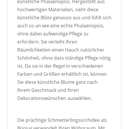
künstliche Phalaenopsis. Hergestellt aus
hochwertigen Materialien, sieht diese
IN VERSCHIEDENEN FARBEN
künstliche Blüte genauso aus und fühlt sich
INDIVIDUELL ANPASSBAR
auch so an wie eine echte Phalaenopsis,
ohne dabei aufwendige Pflege zu
Passen Sie die Farbe Ihres Produkts anhand der
erfordern. Sie verleiht Ihren
Pantone-Farbkarte an.
Räumlichkeiten einen Hauch natürlicher
Schönheit, ohne dass ständige Pflege nötig
ist. Da sie in der Regel in verschiedenen
Farben und Größen erhältlich ist, können
Sie diese künstliche Blume ganz nach
IN VERSCHIEDENEN FORMEN
Ihrem Geschmack und Ihren
ANPASSBAR
Dekorationswünschen auswählen.
Passen Sie die Farbe Ihres Produkts anhand der
Pantone-Farbkarte an.
Die prächtige Schmetterlingsorchidee als
Bonsai verwandelt Ihren Wohnraum. Mit