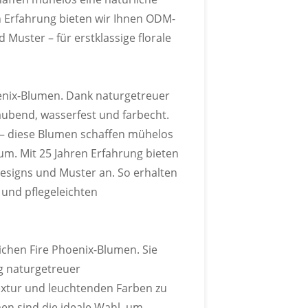
er Pantone-Farbkarte an.
 Erfahrung bieten wir Ihnen ODM-
Muster – für erstklassige florale
oenix-Blumen. Dank naturgetreuer
LOGO
aubend, wasserfest und farbecht.
 – diese Blumen schaffen mühelos
sw. individuell gestalten.
m. Mit 25 Jahren Erfahrung bieten
signs und Muster an. So erhalten
 und pflegeleichten
ichen Fire Phoenix-Blumen. Sie
g naturgetreuer
Textur und leuchtenden Farben zu
n sind die ideale Wahl, um