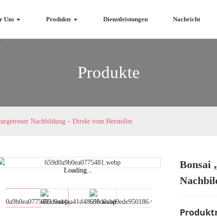
r Uns
Produkte
Dienstleistungen
Nachricht
Produkte
turgetreuer Nachbildung – Direkt vom Hersteller
Bonsai 
Loading...
Loading...
Nachbil
Produkt