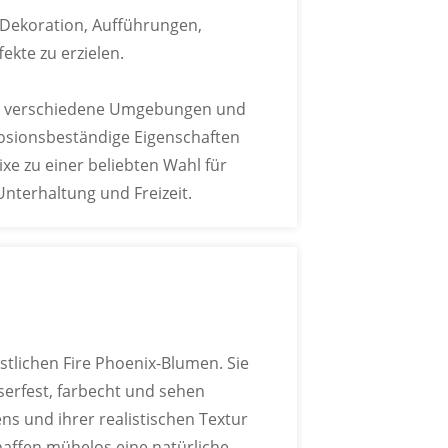
 Dekoration, Aufführungen,
ekte zu erzielen.
an verschiedene Umgebungen und
osionsbeständige Eigenschaften
xe zu einer beliebten Wahl für
N INDIVIDUELL
nterhaltung und Freizeit.
R
er Pantone-Farbkarte an.
stlichen Fire Phoenix-Blumen. Sie
serfest, farbecht und sehen
MEN ANPASSBAR
s und ihrer realistischen Textur
haffen mühelos eine natürliche