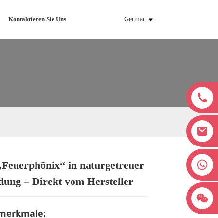
Kontaktieren Sie Uns
German
+8618038381627
„Feuerphönix“ in naturgetreuer
Loading...
Loading...
Loading...
Loading...
dung – Direkt vom Hersteller
merkmale: