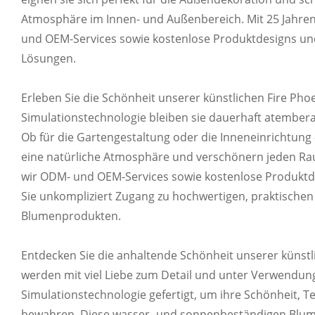
Passen Sie die Farbe Ihres Produkts anhand d
Atmosphäre im Innen- und Außenbereich. Mit 25 Jahren
und OEM-Services sowie kostenlose Produktdesigns und 
Lösungen.
Erleben Sie die Schönheit unserer künstlichen Fire Ph
ANPASSBARES 
Simulationstechnologie bleiben sie dauerhaft atember
Ob für die Gartengestaltung oder die Inneneinrichtung
Wir können exklusive Etiketten, Kartonlogos u
eine natürliche Atmosphäre und verschönern jeden Rau
wir ODM- und OEM-Services sowie kostenlose Produktde
Sie unkompliziert Zugang zu hochwertigen, praktischen
Blumenprodukten.
Entdecken Sie die anhaltende Schönheit unserer künstl
werden mit viel Liebe zum Detail und unter Verwendun
Simulationstechnologie gefertigt, um ihre Schönheit, 
bewahren. Diese wasser- und sonnenbeständigen Blume