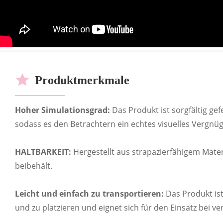
ODM
RoHS-Ze
Be
OEM
Produktmerkmale
Hoher Simulationsgrad:
Das Produkt ist sorgfältig gefe
sodass es den Betrachtern ein echtes visuelles Vergnüg
HALTBARKEIT:
Hergestellt aus strapazierfähigem Mater
beibehält.
ANPASSBARE BESTSEL
Leicht und einfach zu transportieren:
Das Produkt ist 
und zu platzieren und eignet sich für den Einsatz bei v
Zahlreiche Geschäfte bieten die Möglichkeit, versch