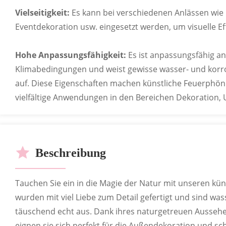
zusammenzustellen.
Vielseitigkeit:
Es kann bei verschiedenen Anlässen wie
Eventdekoration usw. eingesetzt werden, um visuelle Eff
Hohe Anpassungsfähigkeit:
Es ist anpassungsfähig 
Klimabedingungen und weist gewisse wasser- und korr
auf. Diese Eigenschaften machen künstliche Feuerphöni
IN VERSCHIEDENEN FARBE
vielfältige Anwendungen in den Bereichen Dekoration, U
ANPASSBA
Passen Sie die Farbe Ihres Produkts anhand d
Beschreibung
Tauchen Sie ein in die Magie der Natur mit unseren kün
wurden mit viel Liebe zum Detail gefertigt und sind was
IN VERSCHIEDENEN FOR
täuschend echt aus. Dank ihres naturgetreuen Aussehen
eignen sie sich perfekt für die Außendekoration und sc