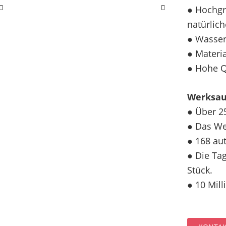
● Hochgr
natürlic
● Wasser
● Materia
● Hohe Q
Werksau
● Über 2
● Das We
● 168 au
● Die Ta
Stück.
● 10 Mil