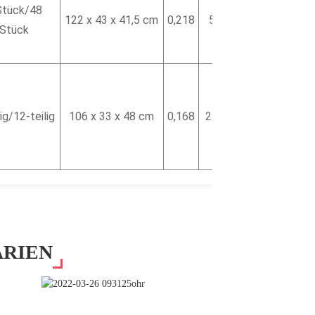
Stück/48
122 x 43 x 41,5 cm
0,218
533 g
Stück
lig/12-teilig
106 x 33 x 48 cm
0,168
2145 g
RIEN