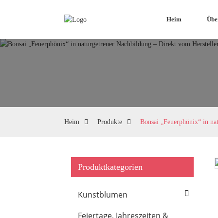
Heim
Übe
Heim
Produkte
Bonsai „Feuerphönix“ in na
Produktkategorien
Loading...
Loading...
Kunstblumen
Feiertage, Jahreszeiten &