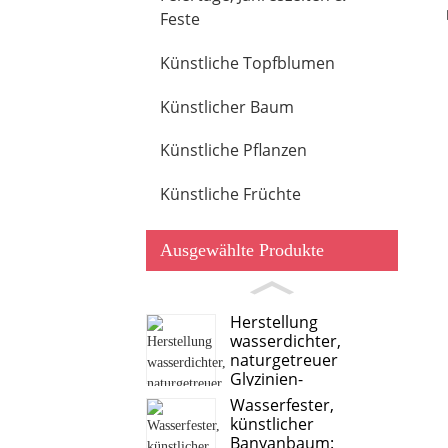
Feste
Künstliche Topfblumen
Künstlicher Baum
Künstliche Pflanzen
Künstliche Früchte
Ausgewählte Produkte
Herstellung
wasserdichter,
naturgetreuer
Glyzinien-
Simulationsbäume
Wasserfester,
künstlicher
Banyanbaum: