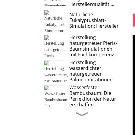
Herstellerqualität ...
Natürliche
Eukalyptusblatt-
Simulation: Hersteller
Herstellung
naturgetreuer Pieris-
Baumsimulationen
mit Fachkompetenz
Herstellung
wasserdichter,
naturgetreuer
Palmenimitationen
Wasserfester
Bambusbaum: Die
Perfektion der Natur
erschaffen
Süßkartoffelblätter,
Anthurienblätter –
führender Hersteller
von...