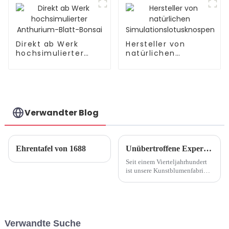
Direkt ab Werk
Hersteller von
hochsimulierter
natürlichen
Anthurium-Blatt-
Simulationslotusknospe
Bonsai
Verwandter Blog
Ehrentafel von 1688
Unübertroffene Expertise: 25 Jahre Kunstblumenfabrik
Seit einem Vierteljahrhundert
ist unsere Kunstblumenfabrik
ein Leuchtturm der Exzellenz
und setzt Maßstäbe für
beispiellose Handwerkskunst,
Innovation und Qualität in der
Kunstblumenindustrie ...
Verwandte Suche