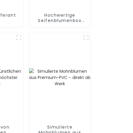
ferant
Hochwertige
Seifenblumenbox
lätter
von Trusted Factory
 Gummi
 von
Simulierte
hen
Mohnblumen aus