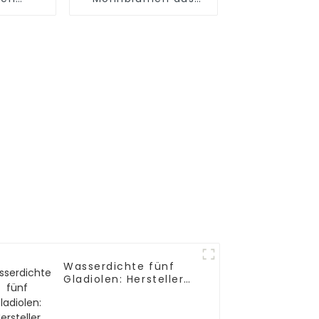
umen
Premium-PVC –
alität
direkt ab Werk
Wasserdichte fünf
Gladiolen: Hersteller
lebensechter
Schönheit. Nicht
verblassende