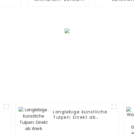
Hohe Simulation,
Olivenbä
wasserdicht, ODM
höchster Qu
verfügbar
Langlebige künstliche
Tulpen: Direkt ab
Werk