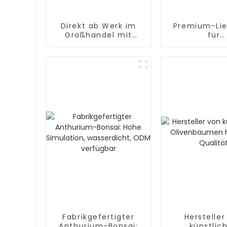
Direkt ab Werk im
Premium-Lie
Großhandel mit
für
künstlichen
Cymbidiumb
Amaryllis-Amaryllis-
aus echtem
Blumen: Wasserdicht
und
umweltfreundlich
Fabrikgefertigter
Hersteller
Anthurium-Bonsai:
künstlic