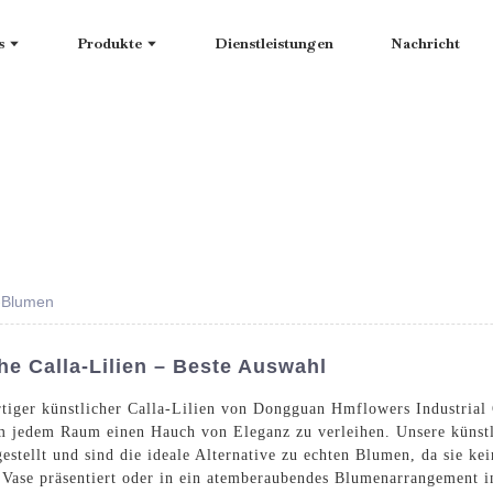
s
Produkte
Dienstleistungen
Nachricht
n-Blumen
he Calla-Lilien – Beste Auswahl
tiger künstlicher Calla-Lilien von Dongguan Hmflowers Industrial
m jedem Raum einen Hauch von Eleganz zu verleihen. Unsere künstl
estellt und sind die ideale Alternative zu echten Blumen, da sie ke
Vase präsentiert oder in ein atemberaubendes Blumenarrangement int