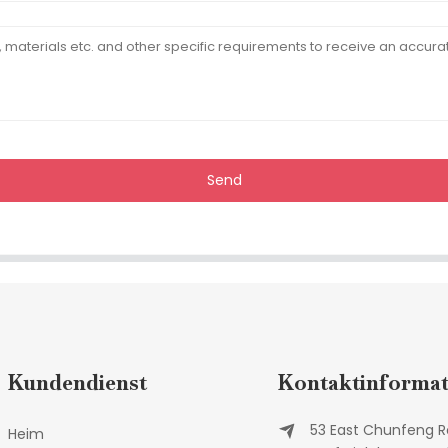
Send
Kundendienst
Kontaktinformat
53 East Chunfeng R
Heim