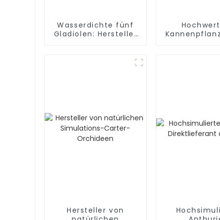
Wasserdichte fünf
Hochwert
Gladiolen: Hersteller
Kannenpflan
lebensechter
PVC für die 
Schönheit. Nicht
und
verblassende
Außendekor
künstliche Gladiolen:
Die Eleganz der
Natur schaffen
Hersteller von
Hochsimul
natürlichen
Anthuri