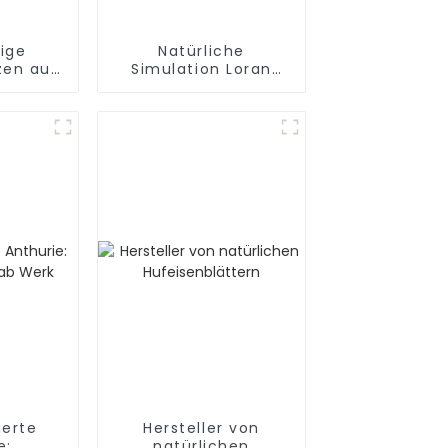
ige
Natürliche
zen aus
Simulation Loran
Innen-
Blumenhersteller
ation
ierte
Hersteller von
e:
natürlichen