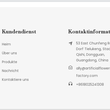
Kundendienst
Kontaktinformat
53 East Chunfeng R
Heim
Dorf Tielukeng, Sta
Über uns
Qishi, Dongguan,
Guangdong, China
Produkte
ally@artificialflower
Nachricht
factory.com
Kontaktiere uns
+8618025241308