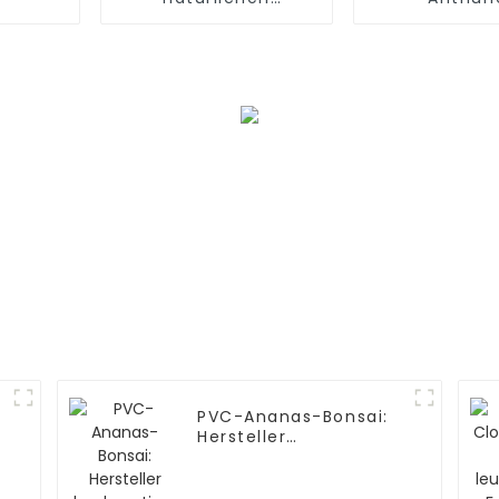
Simulations-Carter-
Direktliefer
Orchideen
Werk
PVC-Ananas-Bonsai:
Hersteller
hochwertiger
Simulationen