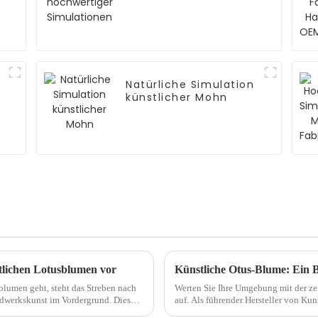
Natürliche Simulation
künstlicher Mohn
stlichen Lotusblumen vor
Künstliche Otus-Blume: Ein B
blumen geht, steht das Streben nach
Werten Sie Ihre Umgebung mit der ze
kskunst im Vordergrund. Diese
auf. Als führender Hersteller von Kunstblumen mit 25 Jahren Erfahrung bieten wir Ihnen
m Licht...
eine Reihe exquisiter Blumen...