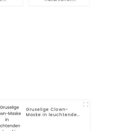
ant ab
Hufeisenblättern
Gruselige Clown-
Maske in leuchtenden
Farben für Halloween
– OEM erhältlich