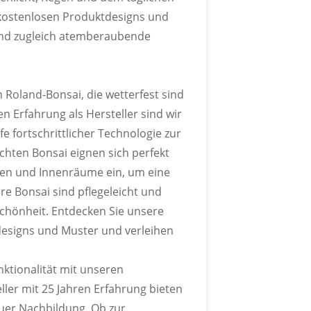
kostenlosen Produktdesigns und
 und zugleich atemberaubende
LOGO
 Roland-Bonsai, die wetterfest sind
n Erfahrung als Hersteller sind wir
sw. individuell gestalten.
fe fortschrittlicher Technologie zur
chten Bonsai eignen sich perfekt
ten und Innenräume ein, um eine
e Bonsai sind pflegeleicht und
chönheit. Entdecken Sie unsere
designs und Muster und verleihen
nktionalität mit unseren
ler mit 25 Jahren Erfahrung bieten
euer Nachbildung. Ob zur