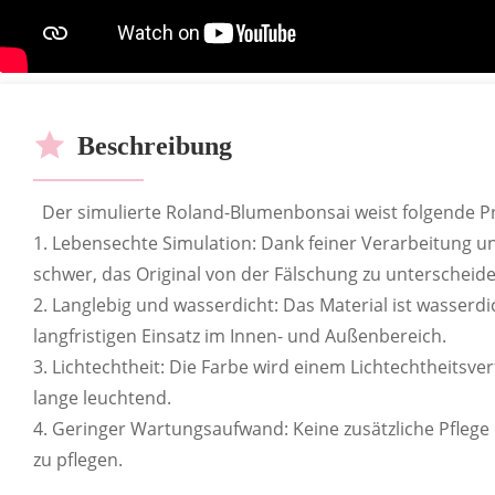
ODM
RoHS-Ze
Be
OEM
Beschreibung
Der simulierte Roland-Blumenbonsai weist folgende 
1. Lebensechte Simulation: Dank feiner Verarbeitung u
schwer, das Original von der Fälschung zu unterscheide
2. Langlebig und wasserdicht: Das Material ist wasserdi
langfristigen Einsatz im Innen- und Außenbereich.
3. Lichtechtheit: Die Farbe wird einem Lichtechtheitsve
ANPASSBARE BESTSEL
lange leuchtend.
4. Geringer Wartungsaufwand: Keine zusätzliche Pflege e
Zahlreiche Geschäfte bieten die Möglichkeit, versch
zu pflegen.
zusammenzustellen.