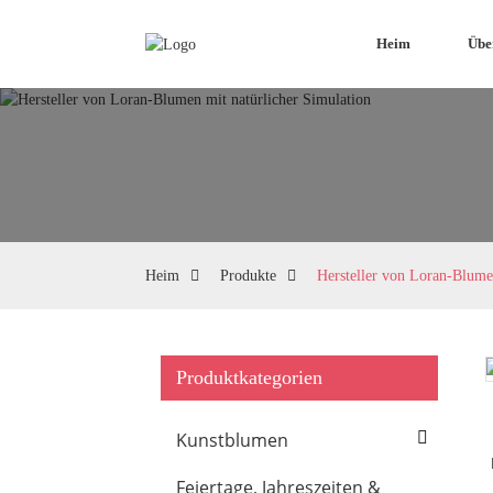
Heim
Übe
Heim
Produkte
Hersteller von Loran-Blume
Produktkategorien
Loading...
Loading...
Kunstblumen
Feiertage, Jahreszeiten &