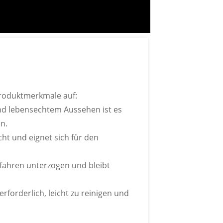
rtifizierung
standen
BSCI-Zertifizierung
Bestanden
Produktmerkmale auf:
nd lebensechtem Aussehen ist es
n.
cht und eignet sich für den
rfahren unterzogen und bleibt
LER-MODELLE
rforderlich, leicht zu reinigen und
iedene Blumensträuße individuell