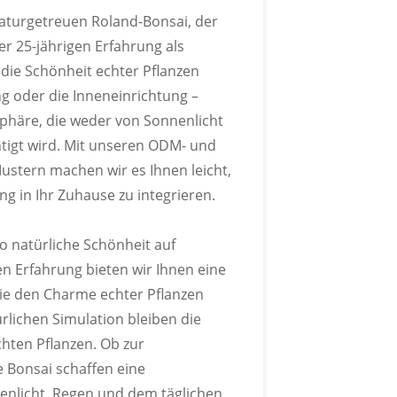
naturgetreuen Roland-Bonsai, der
r 25-jährigen Erfahrung als
e die Schönheit echter Pflanzen
ng oder die Inneneinrichtung –
phäre, die weder von Sonnenlicht
N INDIVIDUELL
tigt wird. Mit unseren ODM- und
R
stern machen wir es Ihnen leicht,
g in Ihr Zuhause zu integrieren.
er Pantone-Farbkarte an.
o natürliche Schönheit auf
ren Erfahrung bieten wir Ihnen eine
ie den Charme echter Pflanzen
rlichen Simulation bleiben die
MEN ANPASSBAR
chten Pflanzen. Ob zur
Bonsai schaffen eine
er Pantone-Farbkarte an.
enlicht, Regen und dem täglichen