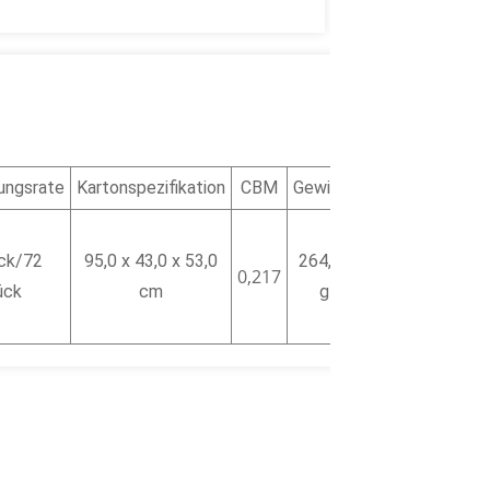
ungsrate
Kartonspezifikation
CBM
Gewicht
ck/72
95,0 x 43,0 x 53,0
264,00
0,217
ück
cm
g