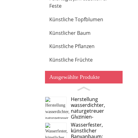
Feste
Künstliche Topfblumen
Künstlicher Baum
Künstliche Pflanzen
Künstliche Früchte
Ausgewählte Produkte
Herstellung
wasserdichter,
naturgetreuer
Glyzinien-
Simulationsbäume
Wasserfester,
künstlicher
Banyanbaum: