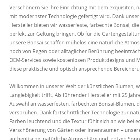
Verschönern Sie Ihre Einrichtung mit dem exquisiten, 
mit modernster Technologie gefertigt wird. Dank unsere
Hersteller bieten wir wasserfeste, farbechte Bonsai, di
perfekt zur Geltung bringen. Ob für die Gartengestaltu
unsere Bonsai schaffen mühelos eine natürliche Atmos
IN VERSCHIEDENEN FARBE
noch von Regen oder alltäglicher Berührung beeinträch
ANPASSBA
OEM-Services sowie kostenlosen Produktdesigns und Mu
diese praktische und optisch ansprechende Bereicherun
Passen Sie die Farbe Ihres Produkts anhand d
Willkommen in unserer Welt der künstlichen Blumen, w
Langlebigkeit trifft. Als führender Hersteller mit 25 Jah
Auswahl an wasserfesten, farbechten Bonsai-Blumen, d
versprühen. Dank fortschrittlicher Technologie zur natü
IN VERSCHIEDENEN FOR
Farben leuchtend und die Textur fühlt sich an wie bei e
Verschönerung von Gärten oder Innenräumen – unsere 
Passen Sie die Farbe Ihres Produkts anhand d
authentische, natürliche Atmosphäre und trotzen Sonn