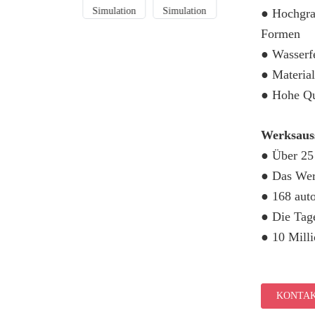
● Hochgrad
Formen
● Wasserfe
● Material
● Hohe Qua
Werksauss
● Über 25
● Das Wer
● 168 aut
● Die Tage
● 10 Mill
KONTAK