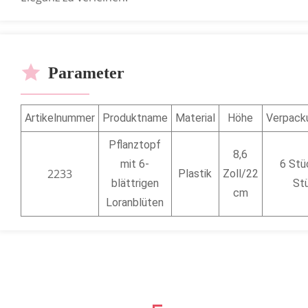
Parameter
Artikelnummer
Produktname
Material
Höhe
Verpack
Pflanztopf
8,6
mit 6-
6 Stü
2233
Plastik
Zoll/22
blättrigen
St
cm
Loranblüten