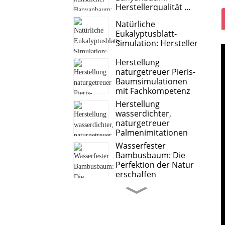
Herstellerqualität ...
Natürliche
Eukalyptusblatt-
Simulation: Hersteller
Herstellung
naturgetreuer Pieris-
Baumsimulationen
mit Fachkompetenz
Herstellung
wasserdichter,
naturgetreuer
Palmenimitationen
Wasserfester
Bambusbaum: Die
Perfektion der Natur
erschaffen
Süßkartoffelblätter,
Anthurienblätter –
führender Hersteller
von...