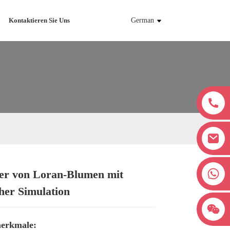
Kontaktieren Sie Uns
German
+8618038381627
ler von Loran-Blumen mit
Loading...
Loading...
Loading...
Loading...
cher Simulation
erkmale: