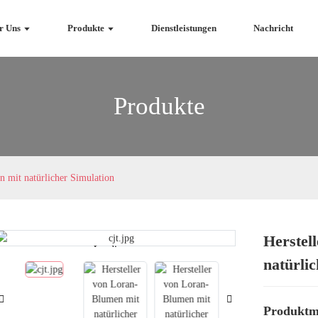
r Uns
Produkte
Dienstleistungen
Nachricht
Produkte
n mit natürlicher Simulation
Herstel
Loading...
Loading...
natürli
Produktm