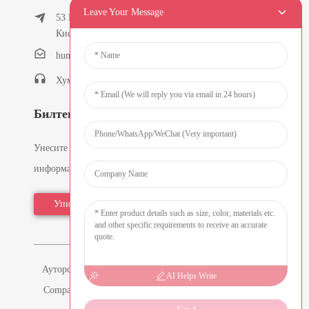
Leave Your Message
53 Еаст Цхунфенг Роад, Тиелукенг Виллаге,
Кисхи Товн, Донггуан, Гуангдонг, Кина
humanlu@foxmail.com
Хуманлу: +86-15818288461
Билтени
Унесите своју имејл адресу и послаћемо вам најновије
информативне планове.
Упит Сада
Ауторска права © 2026 Dongguan Hmflowers Industrial
AI Helps Write
Company Limited Сва права задржана - -
Мапа сајта
-