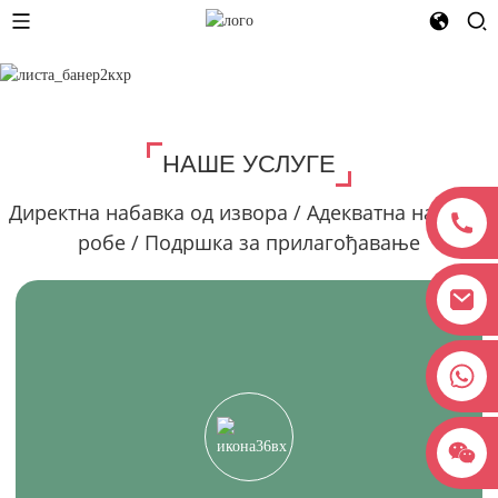
НАШЕ УСЛУГЕ
Директна набавка од извора / Адекватна набавка
робе / Подршка за прилагођавање
+8618038381627