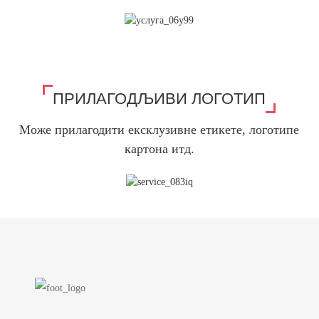
ПРИЛАГОДЉИВИ ЛОГОТИП
Може прилагодити ексклузивне етикете, логотипе
картона итд.