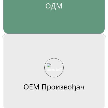
ОДМ
ОЕМ Произвођач