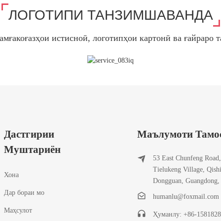
ЛОГОТИПИ ТАНЗИМШАВАНДА
амғакоғазҳои истисноӣ, логотипҳои картонӣ ва ғайраро т
Дастгирии
Маълумоти Тамо
Муштариён
53 East Chunfeng Road,
Tielukeng Village, Qish
Хона
Dongguan, Guangdong,
Дар бораи мо
humanlu@foxmail.com
Маҳсулот
Ҳуманлу: +86-158182