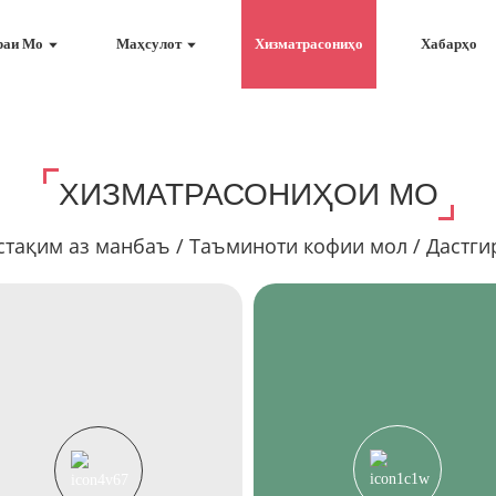
раи Мо
Маҳсулот
Хизматрасониҳо
Хабарҳо
ХИЗМАТРАСОНИҲОИ МО
стақим аз манбаъ / Таъминоти кофии мол / Дастг