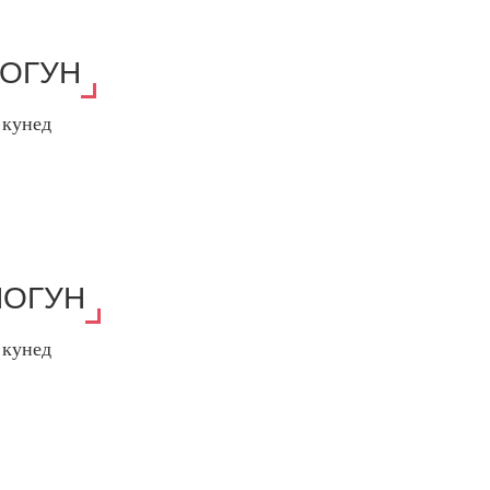
НОГУН
 кунед
НОГУН
 кунед