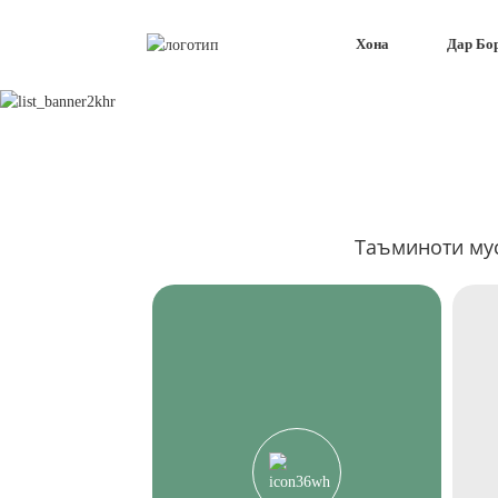
Хона
Дар Бо
Таъминоти му