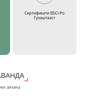
Сертификати BSCI-Ро
Гузаштааст
АВАНДА
оиш диҳанд