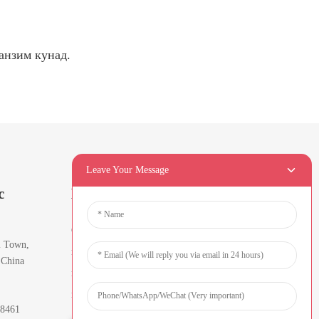
анзим кунад.
Leave Your Message
с
Номаҳои Иттилоотӣ
Суроғаи почтаи электронии худро
i Town,
ворид кунед ва мо ба шумо
 China
маълумоти охирини нақшаҳоро
мефиристем.
88461