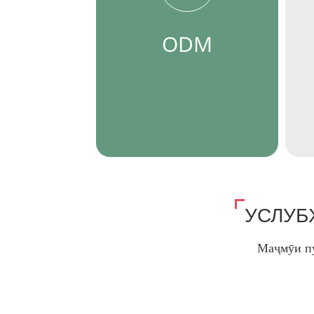
ODM
УСЛУБ
Маҷмӯи пу