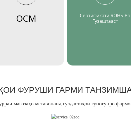
ОСМ
Сертификати ROHS-Ро
Гузаштааст
ҲОИ ФУРӮШИ ГАРМИ ТАНЗИМШ
рраи мағозаҳо метавонанд гулдастаҳои гуногунро фарм