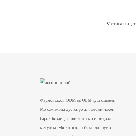
Метавонад т
Фармоишҳои ODM ва OEM хуш омадед.
Мо самимона дӯстонро аз тамоми ҷаҳон
барои боздид аз ширкати мо истиқбол
мекунем. Мо интизори боздиди шумо