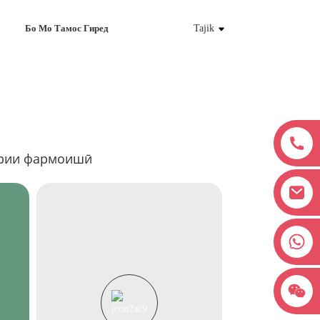
Бо Мо Тамос Гиред
Tajik
ирии фармоишӣ
+8618038381627