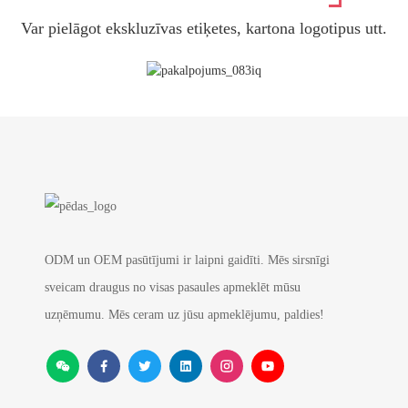
Var pielāgot ekskluzīvas etiķetes, kartona logotipus utt.
ODM un OEM pasūtījumi ir laipni gaidīti. Mēs sirsnīgi
sveicam draugus no visas pasaules apmeklēt mūsu
uzņēmumu. Mēs ceram uz jūsu apmeklējumu, paldies!