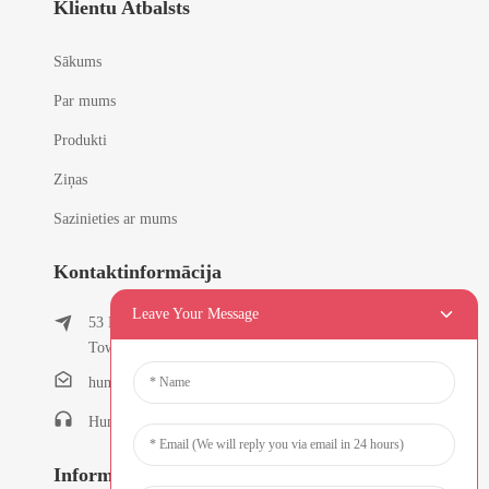
Klientu Atbalsts
Sākums
Par mums
Produkti
Ziņas
Sazinieties ar mums
Kontaktinformācija
Leave Your Message
53 East Chunfeng Road, Tielukeng Village, Qishi
Town, Dongguan, Guangdong, Ķīna
humanlu@foxmail.com
Humanlu: +86-15818288461
Informatīvie Biļeteni