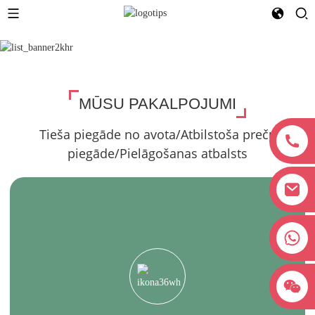
MŪSU PAKALPOJUMI
Tieša piegāde no avota/Atbilstoša preču
piegāde/Pielāgošanas atbalsts
+8618038381627