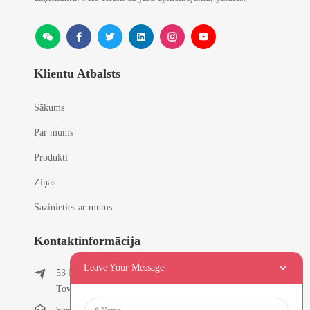
Klientu Atbalsts
Sākums
Par mums
Produkti
Ziņas
Sazinieties ar mums
Kontaktinformācija
Leave Your Message
53 East Chunfeng Road, Tielukeng Village, Qishi
Town, Dongguan, Guangdong, Ķīna