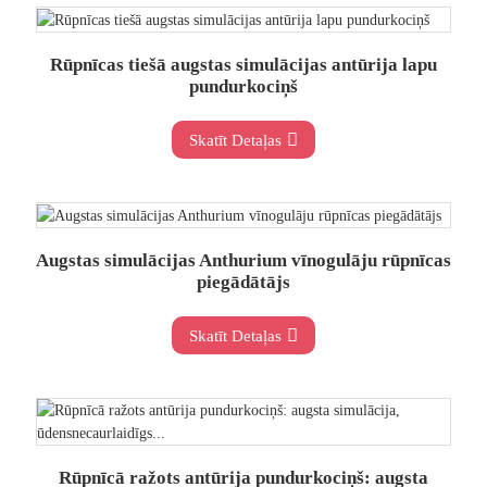
Rūpnīcas tiešā augstas simulācijas antūrija lapu
pundurkociņš
Skatīt Detaļas
Augstas simulācijas Anthurium vīnogulāju rūpnīcas
piegādātājs
Skatīt Detaļas
Rūpnīcā ražots antūrija pundurkociņš: augsta