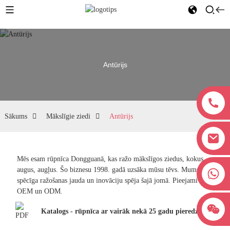
Antūrijs
Sākums
Mākslīgie ziedi
Antūrijs
Mēs esam rūpnīca Dongguanā, kas ražo mākslīgos ziedus, kokus,
augus, augļus. Šo biznesu 1998. gadā uzsāka mūsu tēvs. Mums ir
+8618038381627
spēcīga ražošanas jauda un inovāciju spēja šajā jomā. Pieejami
OEM un ODM.
Katalogs - rūpnīca ar vairāk nekā 25 gadu pieredzi