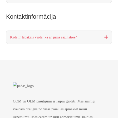
Kontaktinformācija
Kāds ir labākais veids, kā ar jums sazināties?
ODM un OEM pasūtījumi ir laipni gaidīti. Mēs sirsnīgi
sveicam draugus no visas pasaules apmeklēt mūsu
uzņēmumu. Mēs ceram uz jūsu apmeklējumu, paldies!