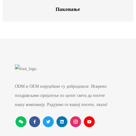
Паковање
ODM и OEM поруџбине су добродошле. Искрено
поздрављамо пријатеље из целог света да посете
нашу компанију. Радујемо се вашој посети, хвала!