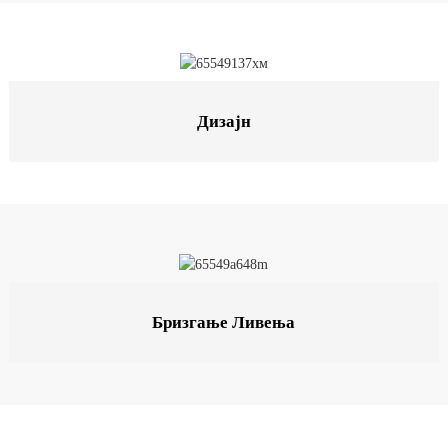
Дизајн
Бризгање Ливења