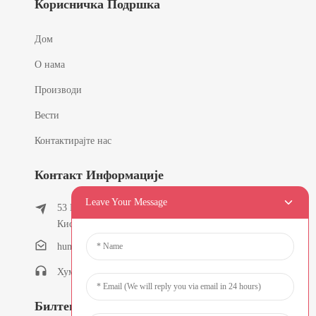
Корисничка Подршка
Дом
О нама
Производи
Вести
Контактирајте нас
Контакт Информације
Leave Your Message
53 Еаст Цхунфенг Роад, Тиелукенг Виллаге,
Кисхи Товн, Донггуан, Гуангдонг, Кина
humanlu@foxmail.com
Хуманлу: +86-15818288461
Билтени