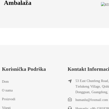
Ambalaža
Korisnička Podrška
Kontakt Informaci
53 East Chunfeng Road,
Dom
Tielukeng Village, Qish
O nama
Dongguan, Guangdong,
Proizvodi
humanlu@foxmail.com
Vijesti
Humanlu: +86-1581828