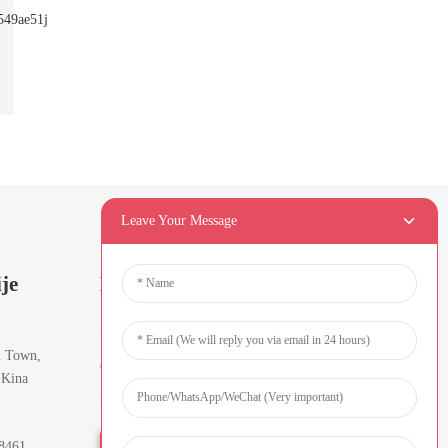
Leave Your Message
je
Bilteni
Unesite svoju e-mail adresu i poslat
i Town,
ćemo vam najnovije informativne
 Kina
planove.
8461
Upit Odmah