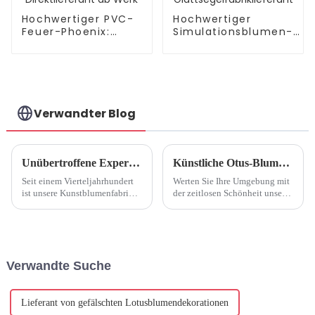
Hochwertiger PVC-
Hochwertiger
Feuer-Phoenix:
Simulationsblumen-
Direktlieferant ab
Glattsegelfabriklieferan
Werk
Verwandter Blog
Unübertroffene Expertise: 25 Jahre Kunstblumenfabrik
Künstliche Otus-Blume: Ein Blick in die Produktionsfabrik9
Seit einem Vierteljahrhundert
Werten Sie Ihre Umgebung mit
ist unsere Kunstblumenfabrik
der zeitlosen Schönheit unserer
ein Leuchtturm der Exzellenz
künstlichen Otusblumen auf.
und setzt Maßstäbe für
Als führender Hersteller von
beispiellose Handwerkskunst,
Kunstblumen mit 25 Jahren
Innovation und Qualität in der
Erfahrung bieten wir Ihnen eine
Kunstblumenindustrie ...
Reihe exquisiter Blumen...
Verwandte Suche
Lieferant von gefälschten Lotusblumendekorationen