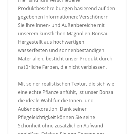
IN VERSCHIEDENEN FARBEN
Produktbeschreibungen basierend auf den
INDIVIDUELL ANPASSBAR
gegebenen Informationen: Verschönern
Passen Sie die Farbe Ihres Produkts anhand der
Sie Ihre Innen- und Außenbereiche mit
Pantone-Farbkarte an.
unserem künstlichen Magnolien-Bonsai.
Hergestellt aus hochwertigen,
wasserfesten und sonnenbeständigen
Materialien, besticht unser Produkt durch
natürliche Farben, die nicht verblassen.
IN VERSCHIEDENEN FORMEN
Mit seiner realistischen Textur, die sich wie
ANPASSBAR
eine echte Pflanze anfühlt, ist unser Bonsai
Passen Sie die Farbe Ihres Produkts anhand der
die ideale Wahl für die Innen- und
Pantone-Farbkarte an.
Außendekoration. Dank seiner
Pflegeleichtigkeit können Sie seine
Schönheit ohne zusätzlichen Aufwand
genießen. Erleben Sie den Charme der