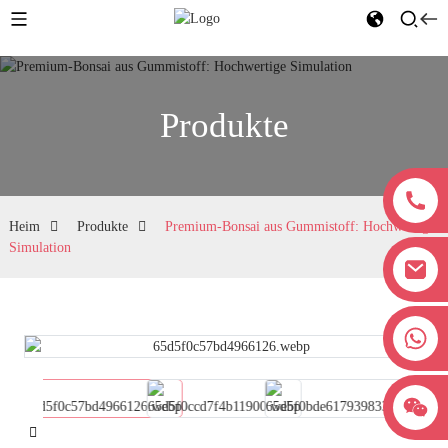
Produkte
Heim
Produkte
Premium-Bonsai aus Gummistoff: Hochwertige
Simulation
+8618038381627