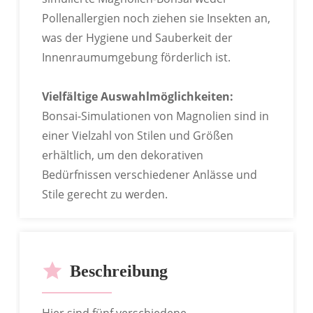
BSCI-Zertifizierung Bestanden
Pollenallergien noch ziehen sie Insekten an,
was der Hygiene und Sauberkeit der
Innenraumumgebung förderlich ist.
Vielfältige Auswahlmöglichkeiten:
Bonsai-Simulationen von Magnolien sind in
ANPASSBARE BESTSELLER-
einer Vielzahl von Stilen und Größen
MODELLE
erhältlich, um den dekorativen
Zahlreiche Geschäfte bieten die Möglichkeit,
Bedürfnissen verschiedener Anlässe und
verschiedene Blumensträuße individuell
Stile gerecht zu werden.
zusammenzustellen.
Beschreibung
Hier sind fünf verschiedene