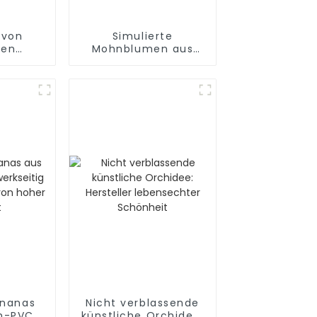
 von
Simulierte
hen
Mohnblumen aus
otusknospen
Premium-PVC –
direkt ab Werk
Ananas
Nicht verblassende
m-PVC,
künstliche Orchidee: