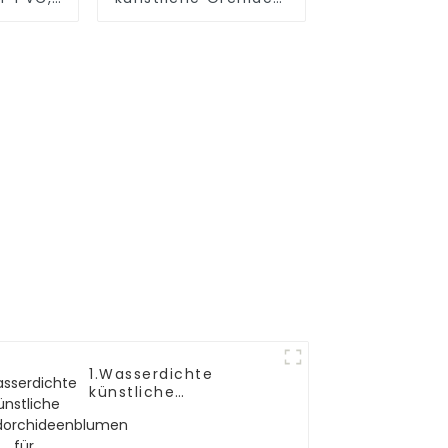
ig
Hersteller
und von
lebensechter
lität
Schönheit
1.Wasserdichte
künstliche
Wildorchideenblumen
für dauerhafte
Schönheit