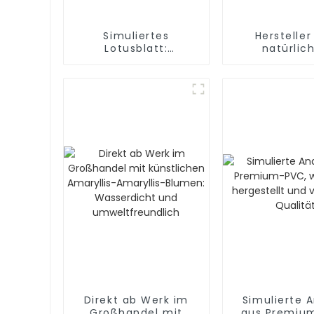
Simuliertes
Hersteller
Lotusblatt:
natürlic
Schönheit aus der
Simulationsl
Fabrik
Direkt ab Werk im
Simulierte 
Großhandel mit
aus Premiu