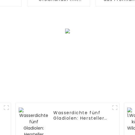
künstlichen
werkseit
Amaryllis-Amaryllis-
hergestellt 
Blumen: Wasserdicht
hoher Qua
und
umweltfreundlich
Wasserdichte fünf
Gladiolen: Hersteller
lebensechter
Schönheit. Nicht
verblassende