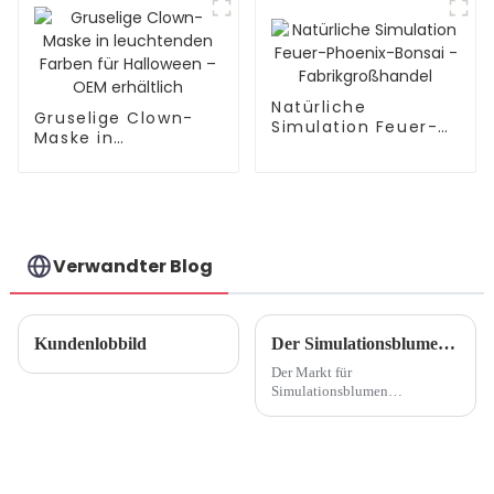
Wasserdicht und
umweltfreundlich
Natürliche
Gruselige Clown-
Simulation Feuer-
Maske in
Phoenix-Bonsai -
leuchtenden Farben
Fabrikgroßhandel
für Halloween –
OEM erhältlich
Verwandter Blog
Kundenlobbild
Der Simulationsblumenmarkt wächst weiter, Green-Living-Konzept soll die Entwicklung der Branche fördern
Der Markt für
Simulationsblumen
verzeichnet ein erhebliches
Wachstum, das auf die
zunehmende Beliebtheit des
Green-Living-Konzepts und
die steigende Nachfrage nach