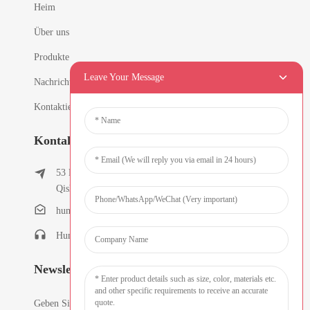
Heim
Über uns
Produkte
Leave Your Message
Nachricht
Kontaktieren Sie uns
Kontaktinformationen
53 East Chunfeng Road, Dorf Tielukeng, Stadt
Qishi, Dongguan, Guangdong, China
humanlu@foxmail.com
Humanlu: +86-15818288461
Newsletter
Geben Sie Ihre E-Mail-Adresse ein und wir senden Ihnen die