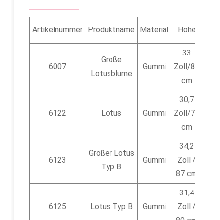
Artikelnummer
Produktname
Material
Höhe
Ver
33
Große
12
6007
Gummi
Zoll/84
Lotusblume
cm
30,7
12
6122
Lotus
Gummi
Zoll/78
cm
34,2
Großer Lotus
12
6123
Gummi
Zoll /
Typ B
87 cm
31,4
12
6125
Lotus Typ B
Gummi
Zoll /