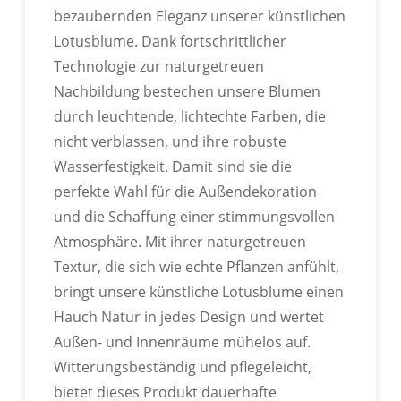
Passen Sie die Farbe Ihres Produkts anhand der
bezaubernden Eleganz unserer künstlichen
Pantone-Farbkarte an.
Lotusblume. Dank fortschrittlicher
Technologie zur naturgetreuen
Nachbildung bestechen unsere Blumen
durch leuchtende, lichtechte Farben, die
nicht verblassen, und ihre robuste
IN VERSCHIEDENEN FORMEN
Wasserfestigkeit. Damit sind sie die
ANPASSBAR
perfekte Wahl für die Außendekoration
und die Schaffung einer stimmungsvollen
Passen Sie die Farbe Ihres Produkts anhand der
Atmosphäre. Mit ihrer naturgetreuen
Pantone-Farbkarte an.
Textur, die sich wie echte Pflanzen anfühlt,
bringt unsere künstliche Lotusblume einen
Hauch Natur in jedes Design und wertet
Außen- und Innenräume mühelos auf.
Witterungsbeständig und pflegeleicht,
bietet dieses Produkt dauerhafte
ANPASSBARES LOGO