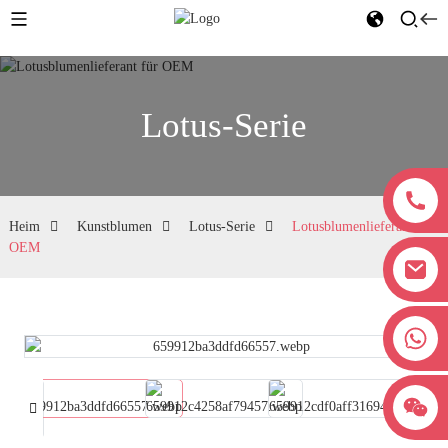
Lotus-Serie
Heim
Kunstblumen
Lotus-Serie
Lotusblumenlieferant für
OEM
+8618038381627