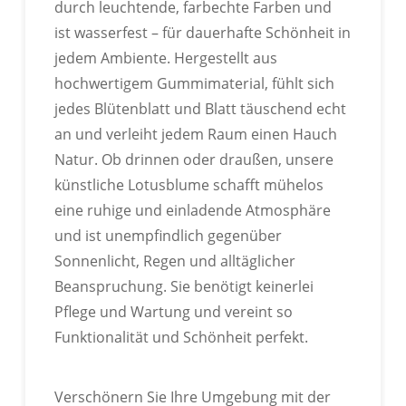
durch leuchtende, farbechte Farben und
ist wasserfest – für dauerhafte Schönheit in
jedem Ambiente. Hergestellt aus
hochwertigem Gummimaterial, fühlt sich
ANPASSBARE BESTSELLER-
jedes Blütenblatt und Blatt täuschend echt
MODELLE
an und verleiht jedem Raum einen Hauch
Zahlreiche Geschäfte bieten die Möglichkeit,
Natur. Ob drinnen oder draußen, unsere
verschiedene Blumensträuße individuell
künstliche Lotusblume schafft mühelos
zusammenzustellen.
eine ruhige und einladende Atmosphäre
und ist unempfindlich gegenüber
Sonnenlicht, Regen und alltäglicher
Beanspruchung. Sie benötigt keinerlei
Pflege und Wartung und vereint so
Funktionalität und Schönheit perfekt.
IN VERSCHIEDENEN FARBEN
INDIVIDUELL ANPASSBAR
Verschönern Sie Ihre Umgebung mit der