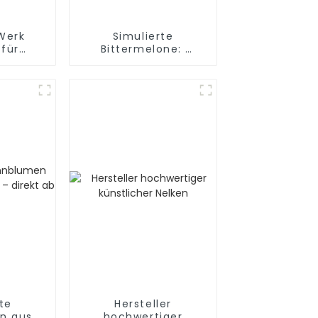
 Werk
Simulierte
 für
Bittermelone: ​​
agnolien
Natürliche
Simulation der Pu-
Herstellung
te
Hersteller
n aus
hochwertiger