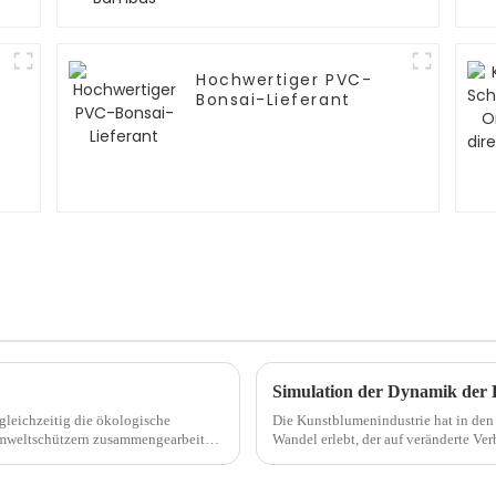
Hochwertiger PVC-
Bonsai-Lieferant
Simulation der Dynamik der 
gleichzeitig die ökologische
Die Kunstblumenindustrie hat in den
 Umweltschützern zusammengearbeitet,
Wandel erlebt, der auf veränderte Ve
entwerfen und zu installieren ...
eine zunehmende Konzentration auf Su