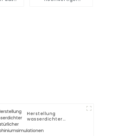
VC –
künstlicher Nelken
 Werk
Herstellung
wasserdichter
natürlicher
Delphiniumsimulationen