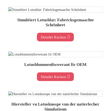
Simuléiert Lotusblat: Fabrécksgemaachte
Schéinheet
Detailer Kucken
Lotusblummenliwwerant fir OEM
Detailer Kucken
Hiersteller vu Lotusknospe vun der natierlecher
Simulatioun