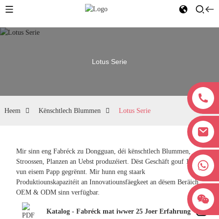
Lotus Serie
Heem
Kënschtlech Blummen
Lotus Serie
Mir sinn eng Fabréck zu Dongguan, déi kënschtlech Blummen,
Stroossen, Planzen an Uebst produzéiert. Dëst Geschäft gouf 1998
+8618038381627
vun eisem Papp gegrënnt. Mir hunn eng staark
Produktiounskapazitéit an Innovatiounsfäegkeet an dësem Beräich.
OEM & ODM sinn verfügbar.
Katalog - Fabréck mat iwwer 25 Joer Erfahrung