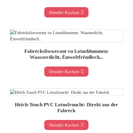
Detailer Kucken
Fabrécksliwwerant vu Lotusblummen:
Waasserdicht, Ëmweltfrëndlech...
Detailer Kucken
Héich-Touch PVC Lotusfruucht: Direkt aus der
Fabréck
Detailer Kucken