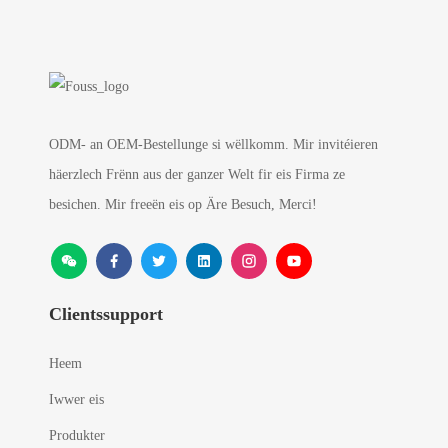
ODM- an OEM-Bestellunge si wëllkomm. Mir invitéieren
häerzlech Frënn aus der ganzer Welt fir eis Firma ze
besichen. Mir freeën eis op Äre Besuch, Merci!
Clientssupport
Heem
Iwwer eis
Produkter