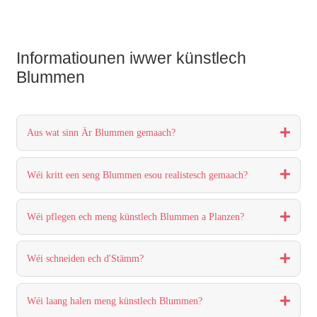
Informatiounen iwwer künstlech
Blummen
Aus wat sinn Är Blummen gemaach?
Wéi kritt een seng Blummen esou realistesch gemaach?
Wéi pflegen ech meng künstlech Blummen a Planzen?
Wéi schneiden ech d'Stämm?
Wéi laang halen meng künstlech Blummen?