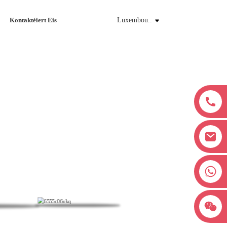
Kontaktéiert Eis
Luxembou..
+8618038381627