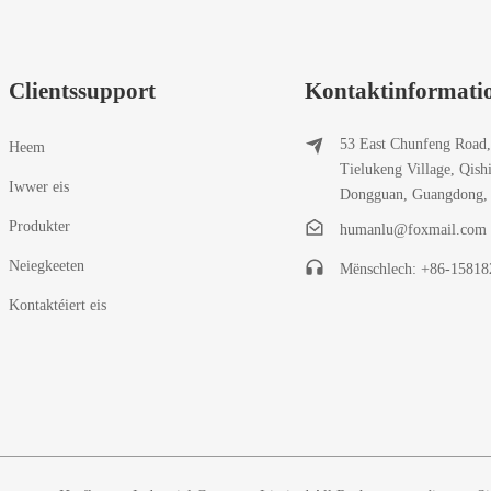
Clientssupport
Kontaktinformati
53 East Chunfeng Road,
Heem
Tielukeng Village, Qish
Iwwer eis
Dongguan, Guangdong,
Produkter
humanlu@foxmail.com
Neiegkeeten
Mënschlech: +86-1581
Kontaktéiert eis