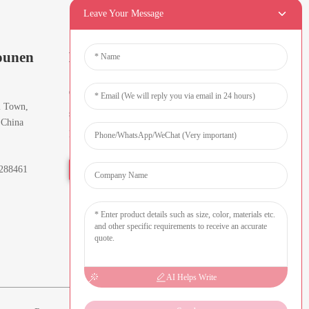
Leave Your Message
ounen
Newsletteren
Gitt Är E-Mail-Adress an a mir
i Town,
schécken Iech déi aktuellst
 China
Informatiounspläng.
8288461
Ufro Elo
AI Helps Write