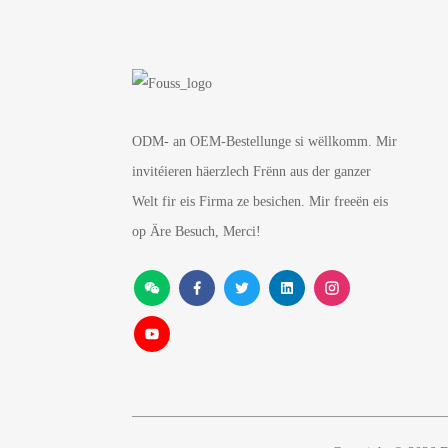
ODM- an OEM-Bestellunge si wëllkomm. Mir
invitéieren häerzlech Frënn aus der ganzer
Welt fir eis Firma ze besichen. Mir freeën eis
op Äre Besuch, Merci!