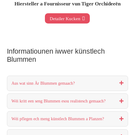
Hiersteller a Fournisseur vun Tiger Orchideeën
Detailer Kucken
Informatiounen iwwer künstlech
Blummen
Aus wat sinn Är Blummen gemaach?
Wéi kritt een seng Blummen esou realistesch gemaach?
Wéi pflegen ech meng künstlech Blummen a Planzen?