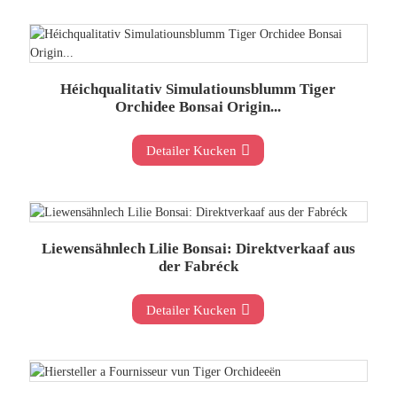
Héichqualitativ Simulatiounsblumm Tiger
Orchidee Bonsai Origin...
Detailer Kucken
Liewensähnlech Lilie Bonsai: Direktverkaaf aus
der Fabréck
Detailer Kucken