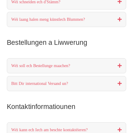
Wéi schneiden ech d'Stämm?
Wéi laang halen meng künstlech Blummen?
Bestellungen a Liwwerung
Wéi soll ech Bestellunge maachen?
Bitt Dir international Versand un?
Kontaktinformatiounen
Wéi kann ech Iech am beschte kontaktéieren?