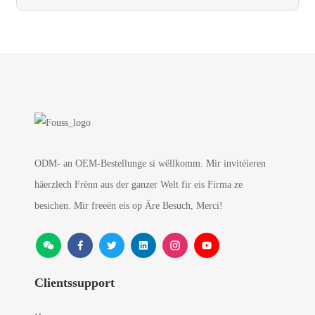
ODM- an OEM-Bestellunge si wëllkomm. Mir invitéieren
häerzlech Frënn aus der ganzer Welt fir eis Firma ze
besichen. Mir freeën eis op Äre Besuch, Merci!
Clientssupport