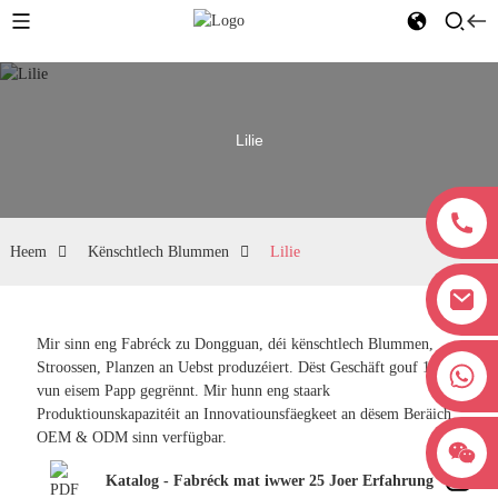
Lilie
Heem
Kënschtlech Blummen
Lilie
Mir sinn eng Fabréck zu Dongguan, déi kënschtlech Blummen,
Stroossen, Planzen an Uebst produzéiert. Dëst Geschäft gouf 1998
+8618038381627
vun eisem Papp gegrënnt. Mir hunn eng staark
Produktiounskapazitéit an Innovatiounsfäegkeet an dësem Beräich.
OEM & ODM sinn verfügbar.
Katalog - Fabréck mat iwwer 25 Joer Erfahrung