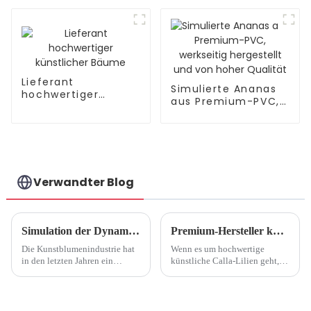
Simulationsblumen
Weihnachtsblumen
Lieferant
Simulierte Ananas
hochwertiger
aus Premium-PVC,
künstlicher Bäume
werkseitig
hergestellt und von
hoher Qualität
Verwandter Blog
Simulation der Dynamik der Blumenindustrie
Premium-Hersteller künstlicher Calla-Lilien
Die Kunstblumenindustrie hat
Wenn es um hochwertige
in den letzten Jahren ein
künstliche Calla-Lilien geht,
erhebliches Wachstum und
ist die Suche nach einem
einen Wandel erlebt, der auf
seriösen und qualitativ
veränderte
hochwertigen Hersteller
Verbraucherpräferenzen,
unerlässlich. Diese Hersteller