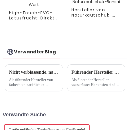
Hersteller von
High-Touch-PVC-
Naturkautschuk-
Lotusfrucht: Direkt
Bonsai
ab Werk
Verwandter Blog
Nicht verblassende, natürliche Simulation von Anthurium: Hochwertige Herstellung
Führender Hersteller wasserfester Hortensien
Als führender Hersteller von
Als führender Hersteller
farbechten natürlichen
wasserfester Hortensien sind
künstlichen Anthurien sind wir
wir stolz auf unser Engagement
bestrebt, in der
für außergewöhnliche Qualität,
Kunstblumenbranche höchste
Innovation und Zuverlässigkeit
Qualität und Innovation zu
in der Kunstblumenbranche.
bieten. Wir sind bestrebt, ... zu
Unser Engagement ...
Verwandte Suche
produzieren.
Große gefälschte Topfpflanzen im Großhandel