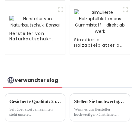
Bonsai Original
Kopffabrik
Hersteller von
Naturkautschuk-
Simulierte
Bonsai
Holzapfelblätter aus
Gummistoff –
direkt ab Werk
Verwandter Blog
Gesicherte Qualität: 25 Jahre Kunstblumenfabrik
Stellen Sie hochwertige Hersteller von künstlichen Lotusblumen vor
Seit über zwei Jahrzehnten
Wenn es um Hersteller
steht unsere
hochwertiger künstlicher
Kunstblumenfabrik an der
Lotusblumen geht, steht das
Spitze der Herstellung
Streben nach naturgetreuem
exquisiter Blumenkreationen,
Realismus und
die beispiellose Qualität,
außergewöhnlicher