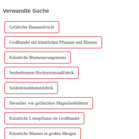
Kunstfertigkeit und Innovation
Handwerkskunst im
Verwandte Suche
verkörpern. Mit einem
Vordergrund. Diese Hersteller
standhaften Co...
widmen sich der Herstellung
von künstlichem Licht...
Gefälschte Bananenfrucht
Großhandel mit künstlichen Pflanzen und Blumen
Künstliche Blumenarrangements
Seidenblumen-Hochzeitsstraußfabrik
Seidenlotusblumenfabrik
Hersteller von gefälschten Magnolienblättern
Künstliche Lotuspflanze im Großhandel
Künstliche Blumen in großen Mengen