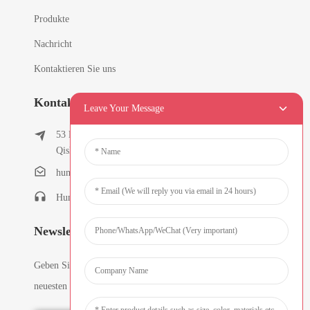
Produkte
Nachricht
Kontaktieren Sie uns
Kontaktinformationen
Leave Your Message
53 East Chunfeng Road, Dorf Tielukeng, Stadt
Qishi, Dongguan, Guangdong, China
humanlu@foxmail.com
Humanlu: +86-15818288461
Newsletter
Geben Sie Ihre E-Mail-Adresse ein und wir senden Ihnen die
neuesten Informationen zu den Tarifen.