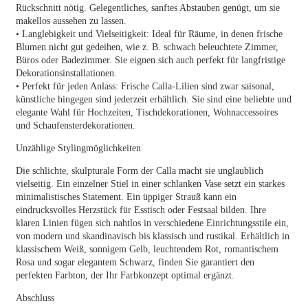
Rückschnitt nötig. Gelegentliches, sanftes Abstauben genügt, um sie
makellos aussehen zu lassen.
• Langlebigkeit und Vielseitigkeit: Ideal für Räume, in denen frische
Blumen nicht gut gedeihen, wie z. B. schwach beleuchtete Zimmer,
Büros oder Badezimmer. Sie eignen sich auch perfekt für langfristige
Dekorationsinstallationen.
• Perfekt für jeden Anlass: Frische Calla-Lilien sind zwar saisonal,
künstliche hingegen sind jederzeit erhältlich. Sie sind eine beliebte und
elegante Wahl für Hochzeiten, Tischdekorationen, Wohnaccessoires
und Schaufensterdekorationen.
Unzählige Stylingmöglichkeiten
Die schlichte, skulpturale Form der Calla macht sie unglaublich
vielseitig. Ein einzelner Stiel in einer schlanken Vase setzt ein starkes
minimalistisches Statement. Ein üppiger Strauß kann ein
eindrucksvolles Herzstück für Esstisch oder Festsaal bilden. Ihre
klaren Linien fügen sich nahtlos in verschiedene Einrichtungsstile ein,
von modern und skandinavisch bis klassisch und rustikal. Erhältlich in
klassischem Weiß, sonnigem Gelb, leuchtendem Rot, romantischem
Rosa und sogar elegantem Schwarz, finden Sie garantiert den
perfekten Farbton, der Ihr Farbkonzept optimal ergänzt.
Abschluss