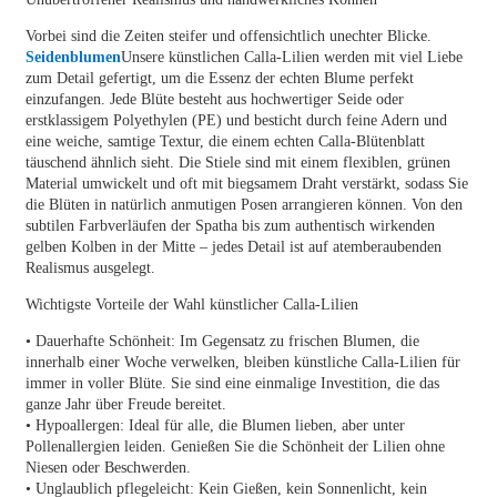
Vorbei sind die Zeiten steifer und offensichtlich unechter Blicke.
Seidenblumen
Unsere künstlichen Calla-Lilien werden mit viel Liebe
zum Detail gefertigt, um die Essenz der echten Blume perfekt
einzufangen. Jede Blüte besteht aus hochwertiger Seide oder
erstklassigem Polyethylen (PE) und besticht durch feine Adern und
eine weiche, samtige Textur, die einem echten Calla-Blütenblatt
täuschend ähnlich sieht. Die Stiele sind mit einem flexiblen, grünen
Material umwickelt und oft mit biegsamem Draht verstärkt, sodass Sie
die Blüten in natürlich anmutigen Posen arrangieren können. Von den
subtilen Farbverläufen der Spatha bis zum authentisch wirkenden
gelben Kolben in der Mitte – jedes Detail ist auf atemberaubenden
Realismus ausgelegt.
Wichtigste Vorteile der Wahl künstlicher Calla-Lilien
• Dauerhafte Schönheit: Im Gegensatz zu frischen Blumen, die
innerhalb einer Woche verwelken, bleiben künstliche Calla-Lilien für
immer in voller Blüte. Sie sind eine einmalige Investition, die das
ganze Jahr über Freude bereitet.
• Hypoallergen: Ideal für alle, die Blumen lieben, aber unter
Pollenallergien leiden. Genießen Sie die Schönheit der Lilien ohne
Niesen oder Beschwerden.
• Unglaublich pflegeleicht: Kein Gießen, kein Sonnenlicht, kein