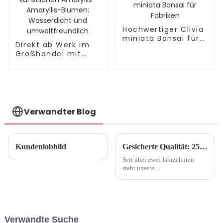
Hochwertiger Clivia
miniata Bonsai für
Direkt ab Werk im
Fabriken
Großhandel mit
künstlichen
Amaryllis-Amaryllis-
Blumen:
Wasserdicht und
umweltfreundlich
Verwandter Blog
Kundenlobbild
Gesicherte Qualität: 25 Jahre Kunstblumenfabrik
Seit über zwei Jahrzehnten
steht unsere
Kunstblumenfabrik an der
Spitze der Herstellung
exquisiter Blumenkreationen,
die beispiellose Qualität,
Kunstfertigkeit und Innovation
Verwandte Suche
verkörpern. Mit einem