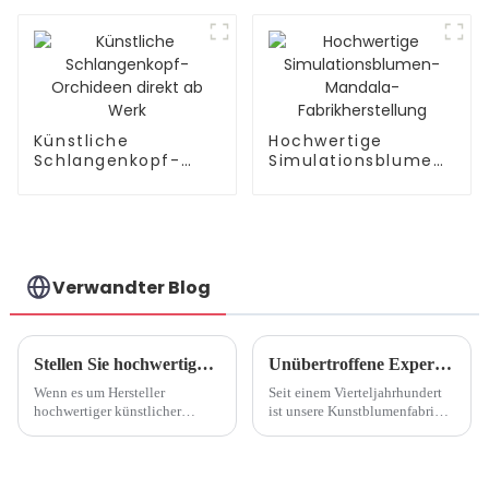
Hochwertige
Schönheit. Nicht
Herstellung
verblassende
künstliche
Gladiolen: Die
Eleganz der Natur
schaffen
Künstliche
Hochwertige
Schlangenkopf-
Simulationsblumen-
Orchideen direkt ab
Mandala-
Werk
Fabrikherstellung
Verwandter Blog
Stellen Sie hochwertige Hersteller von künstlichen Lotusblumen vor
Unübertroffene Expertise: 25 Jahre Kunstblumenfabrik
Wenn es um Hersteller
Seit einem Vierteljahrhundert
hochwertiger künstlicher
ist unsere Kunstblumenfabrik
Lotusblumen geht, steht das
ein Leuchtturm der Exzellenz
Streben nach naturgetreuem
und setzt Maßstäbe für
Realismus und
beispiellose Handwerkskunst,
außergewöhnlicher
Innovation und Qualität in der