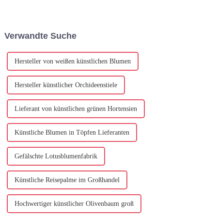
und setzt Maßstäbe für
Nachhaltigkeit zu fördern, hat
beispiellose Handwerkskunst,
ein Künstlerteam mit
Innovation und Qualität in der
Umweltschützern
Kunstblumenindustrie ...
zusammengearbeitet, um
Verwandte Suche
einzigartige künstlerische
Bäume als Dekoration zu
entwerfen und zu installieren ...
Hersteller von weißen künstlichen Blumen
Hersteller künstlicher Orchideenstiele
Lieferant von künstlichen grünen Hortensien
Künstliche Blumen in Töpfen Lieferanten
Gefälschte Lotusblumenfabrik
Künstliche Reisepalme im Großhandel
Hochwertiger künstlicher Olivenbaum groß