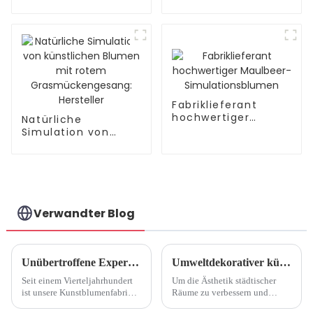
Direktverkauf ab
Cymbidium:
Werk
Fabriklieferant
Fabriklieferant
hochwertiger
Natürliche
Maulbeer-
Simulation von
Simulationsblumen
künstlichen Blumen
mit rotem
Grasmückengesang:
Hersteller
Verwandter Blog
Unübertroffene Expertise: 25 Jahre Kunstblumenfabrik
Umweltdekorativer künstlicher Baum
Seit einem Vierteljahrhundert
Um die Ästhetik städtischer
ist unsere Kunstblumenfabrik
Räume zu verbessern und
ein Leuchtturm der Exzellenz
gleichzeitig die ökologische