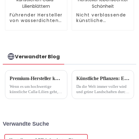
Führender Hersteller
Nicht verblassende
von wasserdichten
künstliche
künstlichen Calla-
Orchidee: Hersteller
Lilienblättern
lebensechter
Schönheit
Verwandter Blog
Premium-Hersteller künstlicher Calla-Lilien
Künstliche Pflanzen: Ein wachsender Trend in der Inneneinrichtung
Wenn es um hochwertige
Da die Welt immer voller wird
künstliche Calla-Lilien geht,
und grüne Landschaften durch
ist die Suche nach einem
Betondschungel ersetzt
seriösen und qualitativ
werden, greifen Hausbesitzer
hochwertigen Hersteller
auf künstliche Pflanzen zurück,
unerlässlich. Diese Hersteller
um einen Hauch von Natur ins
widmen sich der Herstellung
Haus zu bringen. Vorbei sind
Verwandte Suche
künstlicher Calla-Lilien...
die Zeiten, in denen künstliche
...