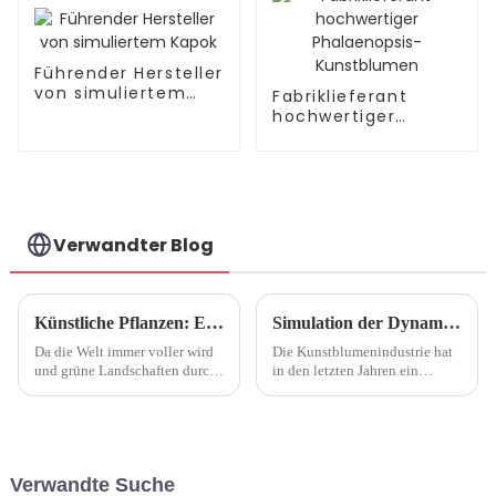
Führender Hersteller
von simuliertem
Fabriklieferant
Kapok
hochwertiger
Phalaenopsis-
Kunstblumen
Verwandter Blog
Künstliche Pflanzen: Ein wachsender Trend in der Inneneinrichtung
Simulation der Dynamik der Blumenindustrie
Da die Welt immer voller wird
Die Kunstblumenindustrie hat
und grüne Landschaften durch
in den letzten Jahren ein
Betondschungel ersetzt
erhebliches Wachstum und
werden, greifen Hausbesitzer
einen Wandel erlebt, der auf
auf künstliche Pflanzen zurück,
veränderte
um einen Hauch von Natur ins
Verbraucherpräferenzen,
Haus zu bringen. Vorbei sind
technologische Fortschritte
Verwandte Suche
die Zeiten, in denen künstliche
und eine zunehmende