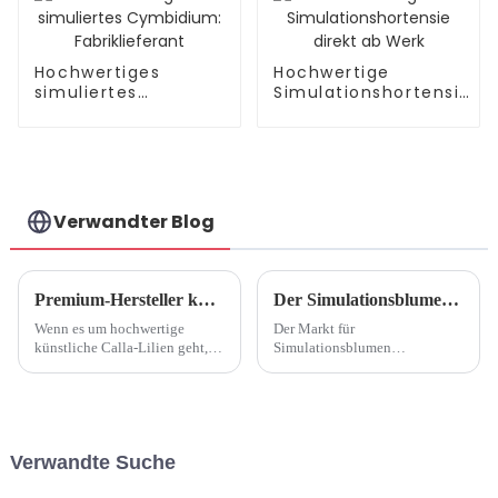
Hochwertiges
Hochwertige
simuliertes
Simulationshortensie
Cymbidium:
direkt ab Werk
Fabriklieferant
Verwandter Blog
Premium-Hersteller künstlicher Calla-Lilien
Der Simulationsblumenmarkt wächst weiter, Green-Living-Konzept soll die Entwicklung der Branche fördern
Wenn es um hochwertige
Der Markt für
künstliche Calla-Lilien geht,
Simulationsblumen
ist die Suche nach einem
verzeichnet ein erhebliches
seriösen und qualitativ
Wachstum, das auf die
hochwertigen Hersteller
zunehmende Beliebtheit des
unerlässlich. Diese Hersteller
Green-Living-Konzepts und
widmen sich der Herstellung
die steigende Nachfrage nach
Verwandte Suche
künstlicher Calla-Lilien...
nachhaltigen und
umweltfreundlichen Produkten