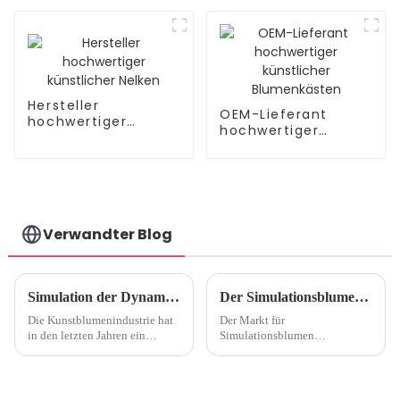
Simulation der Pu-
Herstellung
Hersteller
OEM-Lieferant
hochwertiger
hochwertiger
künstlicher Nelken
künstlicher
Blumenkästen
Verwandter Blog
Simulation der Dynamik der Blumenindustrie
Der Simulationsblumenmarkt wächst weiter, Green-Living-Konzept soll die Entwicklung der Branche fördern
Die Kunstblumenindustrie hat
Der Markt für
in den letzten Jahren ein
Simulationsblumen
erhebliches Wachstum und
verzeichnet ein erhebliches
einen Wandel erlebt, der auf
Wachstum, das auf die
veränderte
zunehmende Beliebtheit des
Verbraucherpräferenzen,
Green-Living-Konzepts und