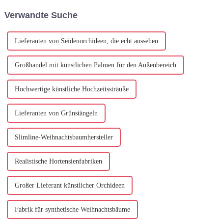
technologische Fortschritte
die steigende Nachfrage nach
Verwandte Suche
und eine zunehmende
nachhaltigen und
Konzentration auf Su...
umweltfreundlichen Produkten
zurückzuführen ist.
zurückzuführen ist. Als...
Lieferanten von Seidenorchideen, die echt aussehen
Großhandel mit künstlichen Palmen für den Außenbereich
Hochwertige künstliche Hochzeitssträuße
Lieferanten von Grünstängeln
Slimline-Weihnachtsbaumhersteller
Realistische Hortensienfabriken
Großer Lieferant künstlicher Orchideen
Fabrik für synthetische Weihnachtsbäume