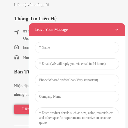
Liên hệ với chúng tôi
Thông Tin Liên Hệ
Leave Your Message
53 East Chunfeng Road, Làng Tielukeng, Thị trấn
Qishi, Đông Hoản, Quảng Đông, Trung Quốc
humanlu@foxmail.com
Humanlu:+86-15818288461
Bản Tin
Nhập địa chỉ email của bạn và chúng tôi sẽ gửi cho bạn
những thông tin mới nhất về các kế hoạch.
Liên Hệ Ngay