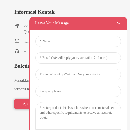
Informasi Kontak
Leave Your Message
53 Jalan Chunfeng Timur, Desa Tielukeng, Kota
Qishi, Dongguan, Guangdong, Cina
humanlu@foxmail.com
Humanlu:+86-15818288461
Buletin
Masukkan email Anda dan kami akan mengirimkan informasi
terbaru mengenai rencana-rencana tersebut.
Ajukan Pertanyaan Sekarang