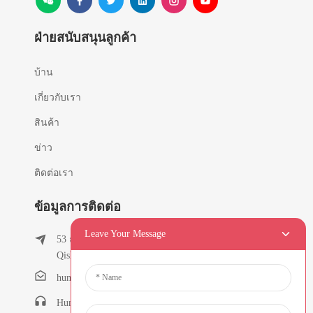
ฝ่ายสนับสนุนลูกค้า
บ้าน
เกี่ยวกับเรา
สินค้า
ข่าว
ติดต่อเรา
ข้อมูลการติดต่อ
Leave Your Message
53 ถนน East Chunfeng, หมู่บ้าน Tielukeng, เมือง
Qishi, ตงกวน, กวางตุ้ง, จีน
humanlu@foxmail.com
Humanlu:+86-15818288461