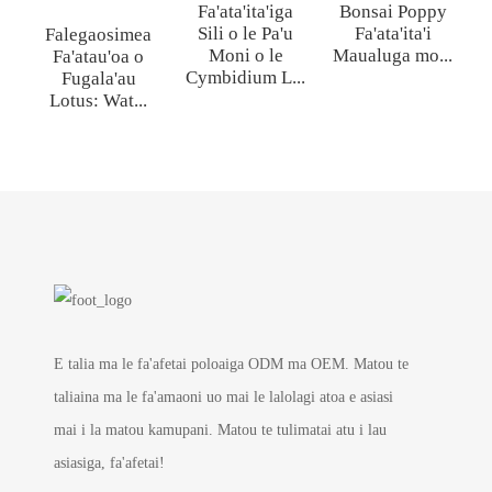
Fa'ata'ita'iga
Bonsai Poppy
P
Sili o le Pa'u
Fa'ata'ita'i
Falegaosimea
Moni o le
Maualuga mo...
Fa'atau'oa o
Cymbidium L...
Fugala'au
Lotus: Wat...
E talia ma le fa'afetai poloaiga ODM ma OEM. Matou te
taliaina ma le fa'amaoni uo mai le lalolagi atoa e asiasi
mai i la matou kamupani. Matou te tulimatai atu i lau
asiasiga, fa'afetai!