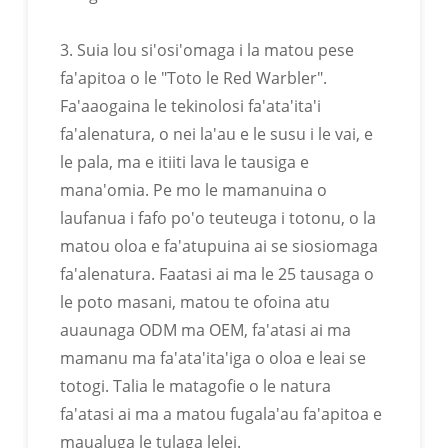
3. Suia lou si'osi'omaga i la matou pese
fa'apitoa o le "Toto le Red Warbler".
FA'AILOGA E MAFAI ONA
Fa'aaogaina le tekinolosi fa'ata'ita'i
FA'APITOA
fa'alenatura, o nei la'au e le susu i le vai, e
E mafai ona fa'apitoaina fa'ailoga fa'apitoa, logos o le
le pala, ma e itiiti lava le tausiga e
atigipusa, ma isi.
mana'omia. Pe mo le mamanuina o
laufanua i fafo po'o teuteuga i totonu, o la
matou oloa e fa'atupuina ai se siosiomaga
fa'alenatura. Faatasi ai ma le 25 tausaga o
le poto masani, matou te ofoina atu
auaunaga ODM ma OEM, fa'atasi ai ma
mamanu ma fa'ata'ita'iga o oloa e leai se
totogi. Talia le matagofie o le natura
fa'atasi ai ma a matou fugala'au fa'apitoa e
maualuga le tulaga lelei.