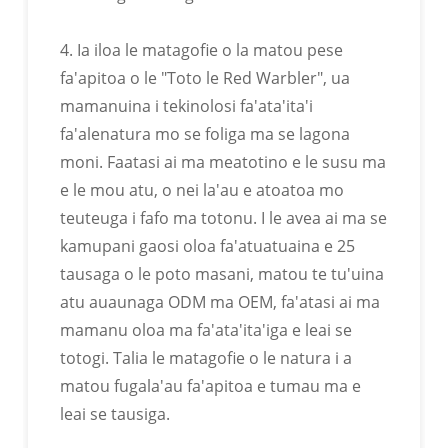
4. Ia iloa le matagofie o la matou pese
fa'apitoa o le "Toto le Red Warbler", ua
mamanuina i tekinolosi fa'ata'ita'i
fa'alenatura mo se foliga ma se lagona
moni. Faatasi ai ma meatotino e le susu ma
e le mou atu, o nei la'au e atoatoa mo
teuteuga i fafo ma totonu. I le avea ai ma se
kamupani gaosi oloa fa'atuatuaina e 25
tausaga o le poto masani, matou te tu'uina
atu auaunaga ODM ma OEM, fa'atasi ai ma
mamanu oloa ma fa'ata'ita'iga e leai se
totogi. Talia le matagofie o le natura i a
matou fugala'au fa'apitoa e tumau ma e
leai se tausiga.