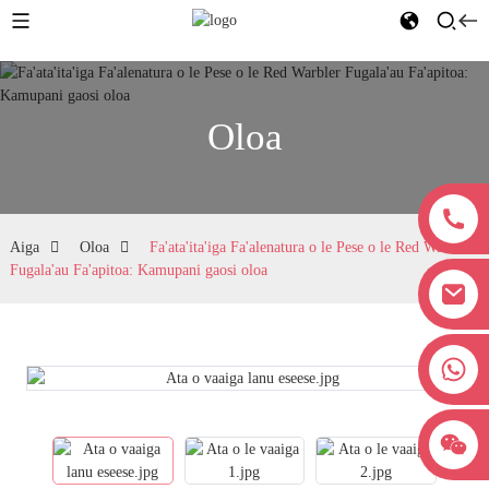
Oloa
Aiga
Oloa
Fa'ata'ita'iga Fa'alenatura o le Pese o le Red Warbler
Fugala'au Fa'apitoa: Kamupani gaosi oloa
+8618038381627