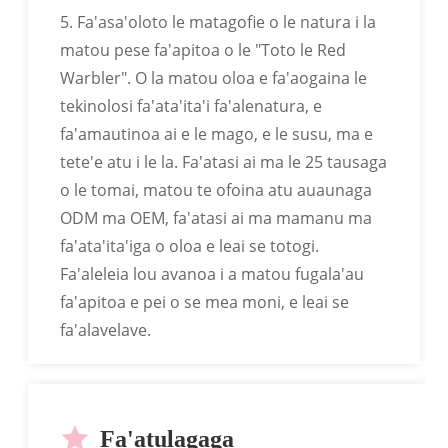
5. Fa'asa'oloto le matagofie o le natura i la
matou pese fa'apitoa o le "Toto le Red
Warbler". O la matou oloa e fa'aogaina le
tekinolosi fa'ata'ita'i fa'alenatura, e
fa'amautinoa ai e le mago, e le susu, ma e
tete'e atu i le la. Fa'atasi ai ma le 25 tausaga
o le tomai, matou te ofoina atu auaunaga
ODM ma OEM, fa'atasi ai ma mamanu ma
fa'ata'ita'iga o oloa e leai se totogi.
Fa'aleleia lou avanoa i a matou fugala'au
fa'apitoa e pei o se mea moni, e leai se
fa'alavelave.
Fa'atulagaga