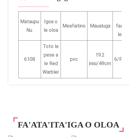
Fua
Mataupu
Igoa o
Meafaitino
Maualuga
faatatau 
Nu.
le oloa
le afifiina
Toto le
pese a
19.2
6108
pvc
6/PC/48
le Red
inisi/49cm
Warbler
FA'ATA'ITA'IGA O OLOA