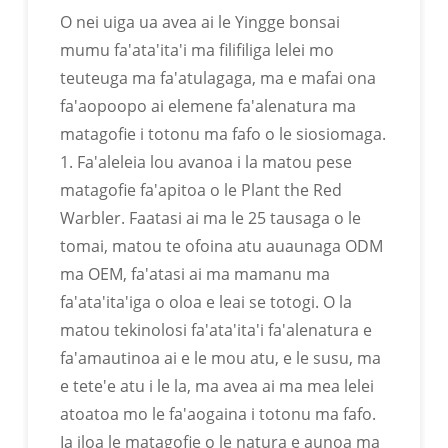
O nei uiga ua avea ai le Yingge bonsai
Ua Pasia Le Tusipasi BSCI
mumu fa'ata'ita'i ma filifiliga lelei mo
teuteuga ma fa'atulagaga, ma e mafai ona
fa'aopoopo ai elemene fa'alenatura ma
matagofie i totonu ma fafo o le siosiomaga.
1. Fa'aleleia lou avanoa i la matou pese
matagofie fa'apitoa o le Plant the Red
FA'ATA'ITA'IGA FA'ATAU VEVELA E
Warbler. Faatasi ai ma le 25 tausaga o le
MAFAI ONA FA'AFETAUI
tomai, matou te ofoina atu auaunaga ODM
ma OEM, fa'atasi ai ma mamanu ma
E mafai e faleoloa eseese ona fa'apitoa le tele o
fa'ata'ita'iga o oloa e leai se totogi. O la
fugālaau 'aina
matou tekinolosi fa'ata'ita'i fa'alenatura e
fa'amautinoa ai e le mou atu, e le susu, ma
e tete'e atu i le la, ma avea ai ma mea lelei
atoatoa mo le fa'aogaina i totonu ma fafo.
Ia iloa le matagofie o le natura e aunoa ma