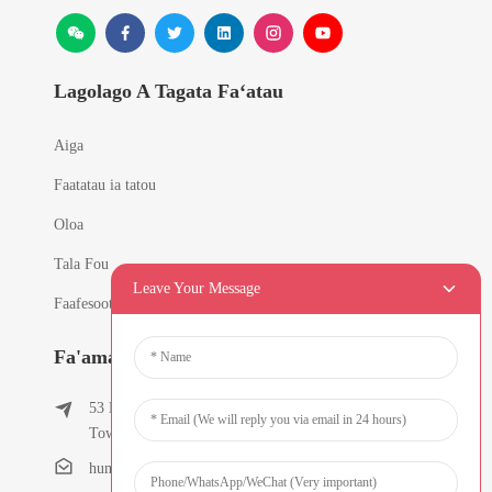
Lagolago A Tagata Faʻatau
Aiga
Faatatau ia tatou
Oloa
Tala Fou
Leave Your Message
Faafesootai matou
Fa'amatalaga Fa'afeso'ota'i
53 East Chunfeng Road, Tielukeng Village, Qishi
Town, Dongguan, Guangdong, Saina
humanlu@foxmail.com