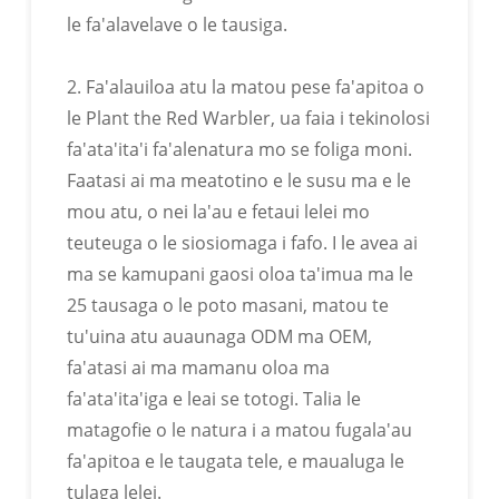
le fa'alavelave o le tausiga.
E MAFAI ONA FETU'UNA'I I LANU
ESEESE
2. Fa'alauiloa atu la matou pese fa'apitoa o
Fa'apitoa le lanu o lau oloa e tusa ai ma le pepa lanu
le Plant the Red Warbler, ua faia i tekinolosi
pantone
fa'ata'ita'i fa'alenatura mo se foliga moni.
Faatasi ai ma meatotino e le susu ma e le
mou atu, o nei la'au e fetaui lelei mo
teuteuga o le siosiomaga i fafo. I le avea ai
ma se kamupani gaosi oloa ta'imua ma le
25 tausaga o le poto masani, matou te
E MAFAI ONA FETU'UNA'I I
tu'uina atu auaunaga ODM ma OEM,
FOLIGA ESEESE
fa'atasi ai ma mamanu oloa ma
Fa'apitoa le lanu o lau oloa e tusa ai ma le pepa lanu
fa'ata'ita'iga e leai se totogi. Talia le
pantone
matagofie o le natura i a matou fugala'au
fa'apitoa e le taugata tele, e maualuga le
tulaga lelei.