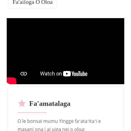
Fa'ailoga O Oloa
A MATOU AUAUNAGA
Fa'amatalaga
O le bonsai mumu Yingge faʻataʻitaʻi e
ODM
masani ona i ai uiga nei o oloa: