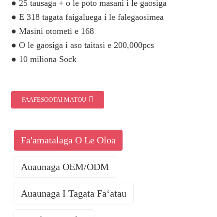
● 25 tausaga + o le poto masani i le gaosiga
● E 318 tagata faigaluega i le falegaosimea
● Masini otometi e 168
● O le gaosiga i aso taitasi e 200,000pcs
● 10 miliona Sock
FAAFESOOTAI MATOU
Fa'amatalaga O Le Oloa
Auaunaga OEM/ODM
Auaunaga I Tagata Faʻatau