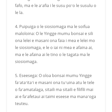
fafo, ma e le aʻafia i le susu poʻo le susulu o
le la.
4. Puipuiga o le siosiomaga ma le soifua
maloloina: O le Yingge mumu bonsai e sili
Ua Pasia Le Tusipasi ROHS
ona lelei e masani ona faia i mea e lelei mo
le siosiomaga, e le o iai ni mea e afaina ai,
ma e le afaina ai le tino o le tagata ma le
siosiomaga.
5. Eseesega: O oloa bonsai mumu Yingge
faʻataʻitaʻi e masani ona tuʻuina atu le tele
o faʻamatalaga, sitaili ma sitaili e filifili mai
ai e faʻafetaui ai taimi eseese ma manaʻoga
teuteu.