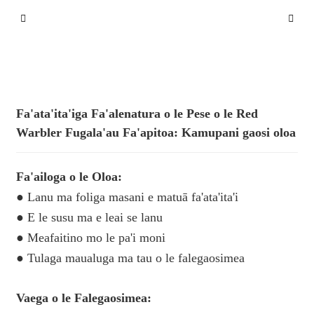
Fa'ata'ita'iga Fa'alenatura o le Pese o le Red
Warbler Fugala'au Fa'apitoa: Kamupani gaosi oloa
Fa'ailoga o le Oloa:
● Lanu ma foliga masani e matuā fa'ata'ita'i
● E le susu ma e leai se lanu
● Meafaitino mo le pa'i moni
● Tulaga maualuga ma tau o le falegaosimea
Vaega o le Falegaosimea: