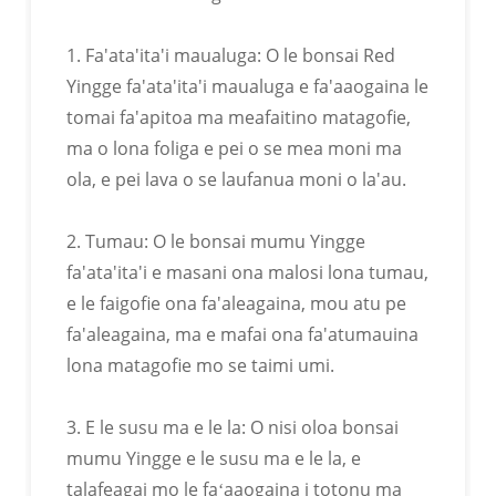
1. Fa'ata'ita'i maualuga: O le bonsai Red
Yingge fa'ata'ita'i maualuga e fa'aaogaina le
tomai fa'apitoa ma meafaitino matagofie,
ma o lona foliga e pei o se mea moni ma
ola, e pei lava o se laufanua moni o la'au.
2. Tumau: O le bonsai mumu Yingge
fa'ata'ita'i e masani ona malosi lona tumau,
e le faigofie ona fa'aleagaina, mou atu pe
OEM
fa'aleagaina, ma e mafai ona fa'atumauina
lona matagofie mo se taimi umi.
3. E le susu ma e le la: O nisi oloa bonsai
mumu Yingge e le susu ma e le la, e
talafeagai mo le faʻaaogaina i totonu ma