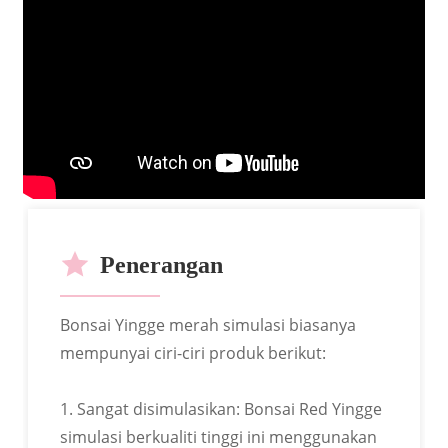
PERKHIDMATAN KAMI
Penerangan
Bonsai Yingge merah simulasi biasanya
mempunyai ciri-ciri produk berikut:
ODM
1. Sangat disimulasikan: Bonsai Red Yingge
simulasi berkualiti tinggi ini menggunakan