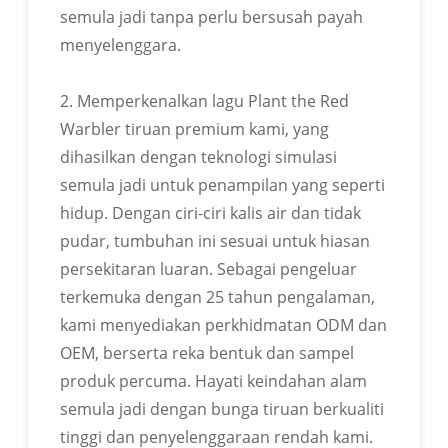
PELBAGAI WARNA
semula jadi tanpa perlu bersusah payah
menyelenggara.
Sesuaikan warna produk anda mengikut kad warna
pantone
2. Memperkenalkan lagu Plant the Red
Warbler tiruan premium kami, yang
dihasilkan dengan teknologi simulasi
semula jadi untuk penampilan yang seperti
hidup. Dengan ciri-ciri kalis air dan tidak
BOLEH DISESUAIKAN DALAM
pudar, tumbuhan ini sesuai untuk hiasan
PELBAGAI BENTUK
persekitaran luaran. Sebagai pengeluar
terkemuka dengan 25 tahun pengalaman,
Sesuaikan warna produk anda mengikut kad warna
kami menyediakan perkhidmatan ODM dan
pantone
OEM, berserta reka bentuk dan sampel
produk percuma. Hayati keindahan alam
semula jadi dengan bunga tiruan berkualiti
tinggi dan penyelenggaraan rendah kami.