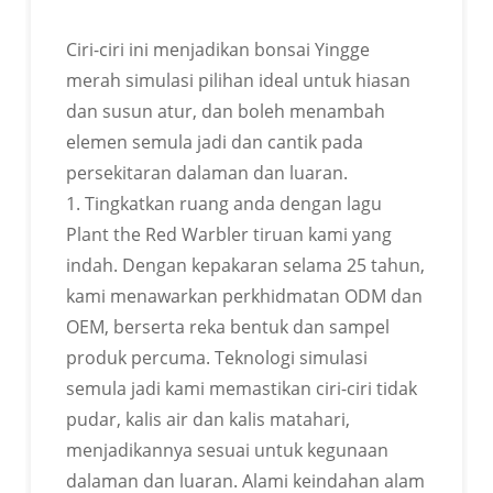
Lulus Persijilan BSCI
Ciri-ciri ini menjadikan bonsai Yingge
merah simulasi pilihan ideal untuk hiasan
dan susun atur, dan boleh menambah
elemen semula jadi dan cantik pada
persekitaran dalaman dan luaran.
GAYA JUALAN PANAS YANG
1. Tingkatkan ruang anda dengan lagu
BOLEH DISESUAIKAN
Plant the Red Warbler tiruan kami yang
indah. Dengan kepakaran selama 25 tahun,
Pelbagai kedai boleh menyesuaikan pelbagai jenis
kami menawarkan perkhidmatan ODM dan
bunga
OEM, berserta reka bentuk dan sampel
produk percuma. Teknologi simulasi
semula jadi kami memastikan ciri-ciri tidak
pudar, kalis air dan kalis matahari,
menjadikannya sesuai untuk kegunaan
BOLEH DISESUAIKAN DALAM
dalaman dan luaran. Alami keindahan alam