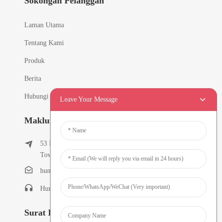
Sokongan Pelanggan
Laman Utama
Tentang Kami
Produk
Berita
Hubungi Kami
Leave Your Message
Maklumat Perhubungan
53 East Chunfeng Road, Tielukeng Village, Qishi
Town, Dongguan, Guangdong, China
humanlu@foxmail.com
Humanlu:+86-15818288461
Surat Berita