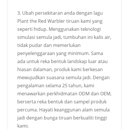
LOGO BOLEH DISESUAIKAN
3. Ubah persekitaran anda dengan lagu
Plant the Red Warbler tiruan kami yang
Boleh menyesuaikan label eksklusif, logo karton, dll.
seperti hidup. Menggunakan teknologi
simulasi semula jadi, tumbuhan ini kalis air,
tidak pudar dan memerlukan
penyelenggaraan yang minimum. Sama
ada untuk reka bentuk landskap luar atau
hiasan dalaman, produk kami berkesan
mewujudkan suasana semula jadi. Dengan
pengalaman selama 25 tahun, kami
menawarkan perkhidmatan ODM dan OEM,
berserta reka bentuk dan sampel produk
percuma. Hayati keanggunan alam semula
jadi dengan bunga tiruan berkualiti tinggi
kami.