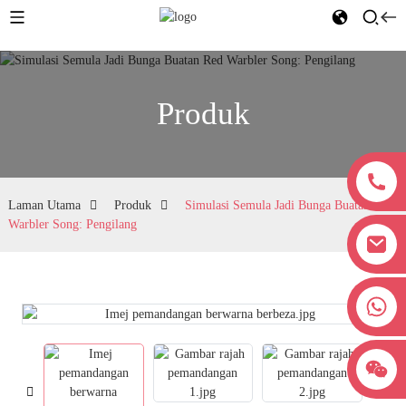
Produk
Laman Utama
Produk
Simulasi Semula Jadi Bunga Buatan Red
Warbler Song: Pengilang
+8618038381627