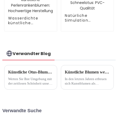
Natürliche
Wasserdichte
Simulation
künstliche
Schneelotus: PVC-
Perlenrankenblumen:
Qualität
Hochwertige
Herstellung
Verwandter Blog
Künstliche Otus-Blume: Ein Blick in die Produktionsfabrik9
Künstliche Blumen werden als nachhaltige und pflegeleichte Option immer beliebter
Werten Sie Ihre Umgebung mit
In den letzten Jahren erfreuen
der zeitlosen Schönheit unserer
sich Kunstblumen als
künstlichen Otusblumen auf.
nachhaltige und pflegeleichte
Als führender Hersteller von
Alternative zu echten Blumen
Kunstblumen mit 25 Jahren
immer größerer Beliebtheit.
Erfahrung bieten wir Ihnen eine
Mit fortschreitender
Reihe exquisiter Blumen...
Technologie sind diese
Verwandte Suche
atemberaubenden
Nachbildungen praktisch...