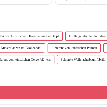
mennachbildungen hervorzuheben. Wenn wir inv...
Unser Engagement...
ller von künstlichen Olivenbäumen im Topf
Große gefälschte Orchideen
 Kunstpflanzen im Großhandel
Lieferant von künstlichen Palmen
ferant von künstlichen Geigenblättern
Schlanke Weihnachtsbaumfabrik