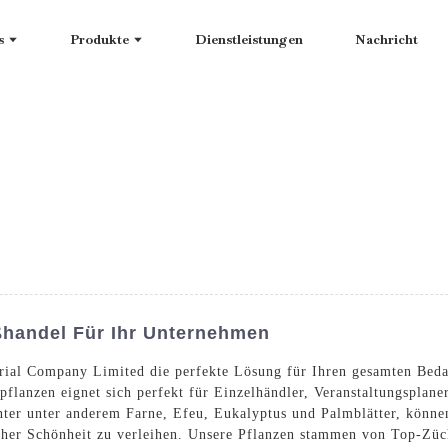
s
Produkte
Dienstleistungen
Nachricht
ßhandel Für Ihr Unternehmen
ial Company Limited die perfekte Lösung für Ihren gesamten Beda
lanzen eignet sich perfekt für Einzelhändler, Veranstaltungsplaner
er unter anderem Farne, Efeu, Eukalyptus und Palmblätter, können 
er Schönheit zu verleihen. Unsere Pflanzen stammen von Top-Zücht