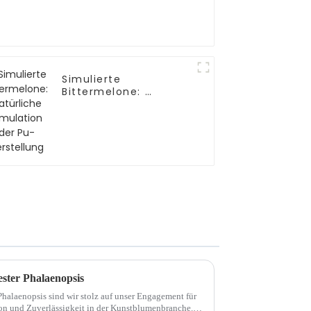
Simulierte
Bittermelone: ​​
Natürliche Simulation
der Pu-Herstellung
ester Phalaenopsis
 Phalaenopsis sind wir stolz auf unser Engagement für
on und Zuverlässigkeit in der Kunstblumenbranche.