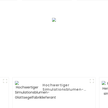
Qualität
Kopie
Hochwertiger
Simulationsblumen-
Glattsegelfabriklieferant