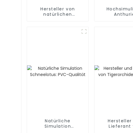
Hersteller von
Hochsimul
natürlichen
Anthuri
Simulations-Carter-
Direktliefer
Orchideen
Werk
Natürliche
Hersteller
Simulation
Lieferant
Schneelotus: PVC-
Tigerorchi