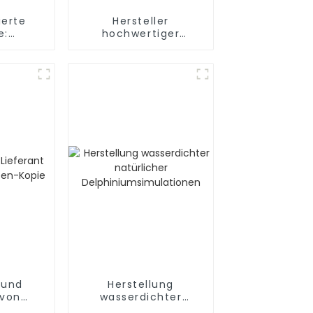
ierte
Hersteller
e:
hochwertiger
ant ab
künstlicher Nelken
 und
Herstellung
 von
wasserdichter
deen-
natürlicher