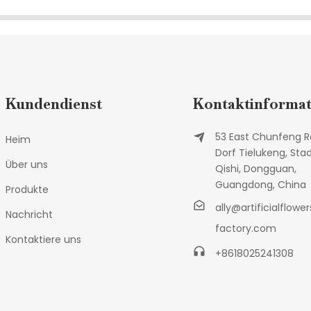
Kundendienst
Kontaktinformat
53 East Chunfeng R
Heim
Dorf Tielukeng, Sta
Über uns
Qishi, Dongguan,
Guangdong, China
Produkte
ally@artificialflower
Nachricht
factory.com
Kontaktiere uns
+8618025241308