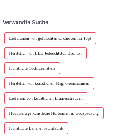
und setzt Maßstäbe für
seriösen und qualitativ
beispiellose Handwerkskunst,
hochwertigen Hersteller
Innovation und Qualität in der
unerlässlich. Diese Hersteller
Kunstblumenindustrie ...
widmen sich der Herstellung
Verwandte Suche
künstlicher Calla-Lilien...
Lieferanten von gefälschten Orchideen im Topf
Hersteller von LED-beleuchteten Bäumen
Künstliche Orchideenstiele
Hersteller von künstlichen Magnolienstämmen
Lieferant von künstlichen Blumensträußen
Hochwertige künstliche Hortensien in Großpackung
Künstliche Bananenbaumfabrik