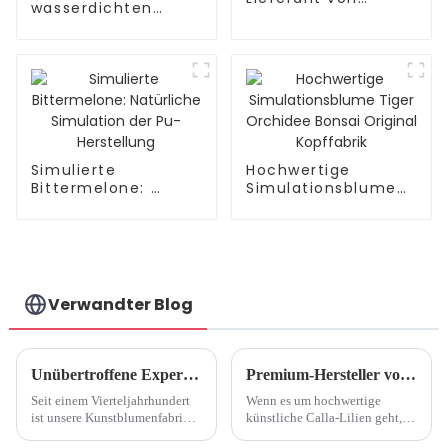
wasserdichten
Tigerorchideen-
Simulations-
Kopie
Weihnachtsblumen
Simulierte
Hochwertige
Bittermelone: ​​
Simulationsblume
Natürliche
Tiger Orchidee
Simulation der Pu-
Bonsai Original
Herstellung
Kopffabrik
Verwandter Blog
Unübertroffene Expertise: 25 Jahre Kunstblumenfabrik
Premium-Hersteller von künstlichen Calla-Lilien
Seit einem Vierteljahrhundert
Wenn es um hochwertige
ist unsere Kunstblumenfabrik
künstliche Calla-Lilien geht,
ein Leuchtturm der Exzellenz
ist die Suche nach einem